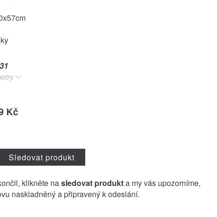
50x57cm
oky
31
etry
9 Kč
Sledovat produkt
končil, klikněte na
sledovat produkt
a my vás upozorníme,
vu naskladněný a připravený k odeslání.