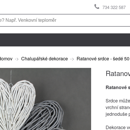
734 322 587
domov
->
Chalupářské dekorace
->
Ratanové srdce - šedé 5
Ratanov
Ratanové 
Srdce může 
vrchní stra
jednoduše p
Dekorace ve