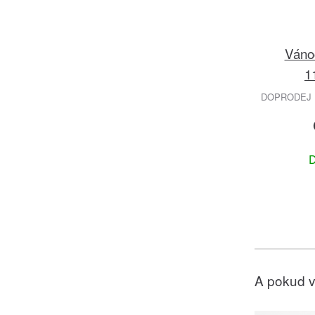
Vánoč
1
DOPRODEJ 
D
A pokud v