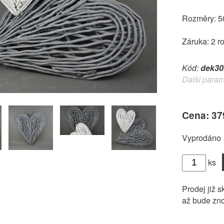
Rozměry: 
Záruka: 2 r
Kód:
dek30
Další param
Cena: 37
Vyprodáno
ks
Prodej již s
až bude zno