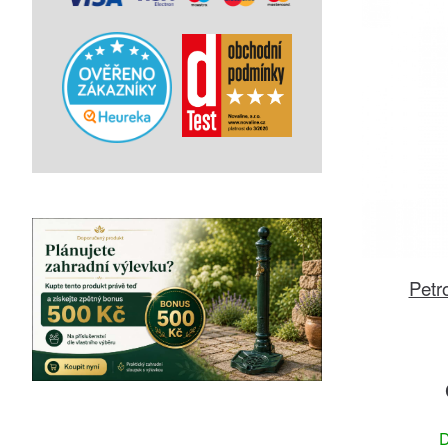
Petr
D