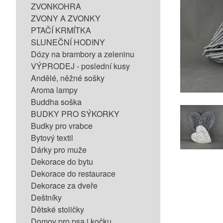
ZVONKOHRA
ZVONY A ZVONKY
PTAČÍ KRMÍTKA
SLUNEČNÍ HODINY
Dózy na brambory a zeleninu
VÝPRODEJ - poslední kusy
Andělé, něžné sošky
Aroma lampy
Buddha soška
BUDKY PRO SÝKORKY
Budky pro vrabce
Bytový textil
Dárky pro muže
Dekorace do bytu
Dekorace do restaurace
Dekorace za dveře
Deštníky
Dětské stoličky
Domov pro psa i kočku