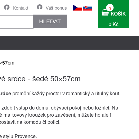
Kontakt
Váš bonus
0
HLEDAT
0 Kč
0×57cm
é srdce - šedé 50×57cm
srdce
promění každý prostor v romantický a útulný kout.
zdobit vstup do domu, obývací pokoj nebo ložnici. Na
ně má kovový kroužek pro zavěšení, můžete ho ale i
ostavit na komodu či polici.
 stylu Provence.