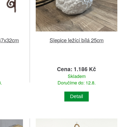
 47x32cm
Slepice ležící bílá 25cm
č
Cena: 1.186 Kč
Skladem
.
Doručíme do: 12.8.
Detail