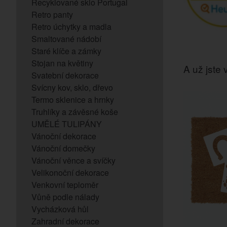
Recyklované sklo Portugal
Retro panty
Retro úchytky a madla
Smaltované nádobí
Staré klíče a zámky
Stojan na květiny
A už jste v
Svatební dekorace
Svícny kov, sklo, dřevo
Termo sklenice a hrnky
Truhlíky a závěsné koše
UMĚLÉ TULIPÁNY
Vánoční dekorace
Vánoční domečky
Vánoční věnce a svíčky
Velikonoční dekorace
Venkovní teploměr
Vůně podle nálady
Vycházková hůl
Zahradní dekorace