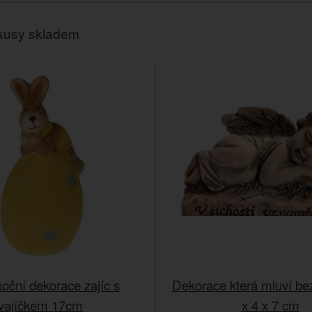
kusy skladem
noční dekorace zajíc s
Dekorace která mluví bez
vajíčkem 17cm
x 4 x 7 cm