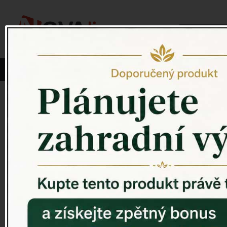
Vyberte si kategorii:
NOVINKY
PÍTKO PRO PTÁKY
Venkovský 
ZAHRADNÍ SOCHY
ZAHRADNÍ UMYVADLA
PTAČÍ BUDKY
Litinové škrabáky na boty
ROHOŽKY A ŠKRABADLA
VENKOVNÍ HODINY
DEKORACE NA HROB
RETRO KONZOLE
Domovní čísla - litina
DEKORACE NA ZEĎ