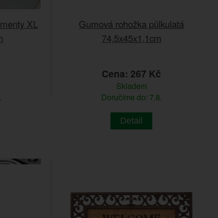
amenty XL
Gumová rohožka půlkulatá
m
74,5x45x1,1cm
č
Cena: 267 Kč
Skladem
.
Doručíme do: 7.8.
Detail