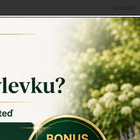
734 322 587
domov
->
ROHOŽKY A ŠKRABADLA
->
Rohožka 75x8x40cm 
Rohožka
Rohožka
m
boji proti 
odolná díky 
něž je možné
Záruka: 2 r