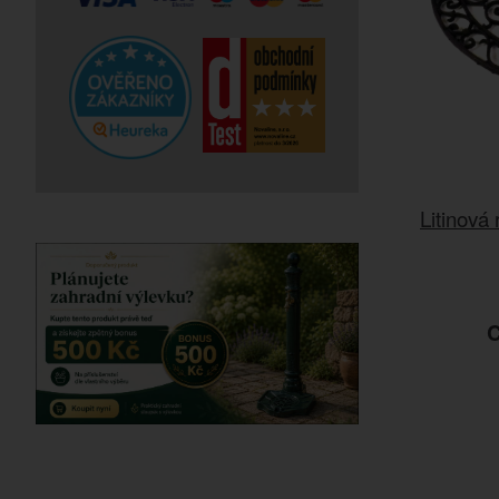
Litinová
C