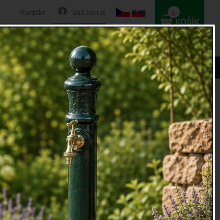
Kontakt
Váš bonus
0
HLEDAT
0 Kč
litinová
 75x8x40cm litinová
á rozměr 75x8x40cm bude vaším skvělým pomocníkem v
špíně, kterou vnášíme do bytů a domů. Rohožka je velmi
litině, z níž je vyrobená. Její součástí je 6 řad kartáčků, o
 očistit si obuv.
Rohožka
má praktický půlkruhový tvar.
oky