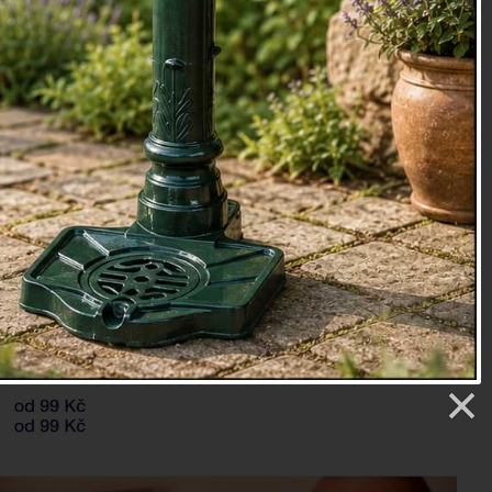
20
etry
025 Kč
Sledovat produkt
končil, klikněte na
sledovat produkt
a my vás upozorníme,
vu naskladněný a připravený k odeslání.