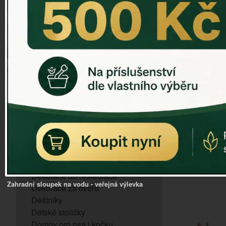
ZVONKOHRA
ZVONY A ZVONKY
PTAČÍ KRMÍTKA
SLUNEČNÍ HODINY
Dózy na brambory a zeleninu
VÝPRODEJ - poslední kusy
Andělé, něžné sošky
Aroma lampy
Buddha soška
BUDKY PRO SÝKORKY
Budky pro vrabce
Bytový textil
Dárky pro muže
Dekorace do bytu
Dekorace do restaurace
Zahradní sloupek na vodu - veřejná výlevka
Dekorace za dveře
Deštníky
Dětské stoličky
Domov pro psa i kočku