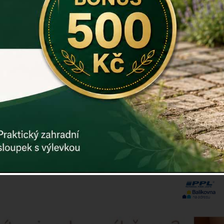
Kód:
dek16
Další param
Cena: 1.
Vyprodáno
ks
Prodej již s
až bude zno