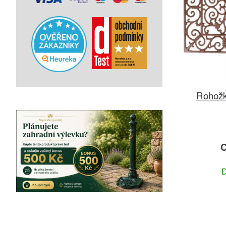
Rohožka
C
D