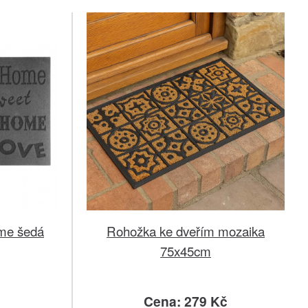
me šedá
Rohožka ke dveřím mozaika
75x45cm
č
Cena: 279 Kč