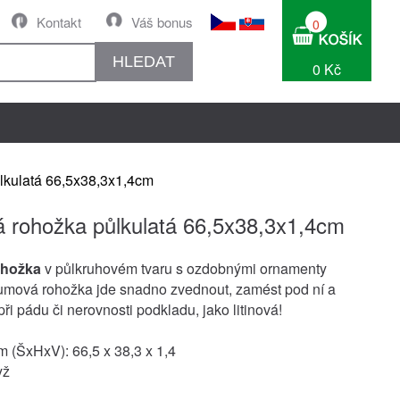
Kontakt
Váš bonus
0
HLEDAT
0 Kč
kulatá 66,5x38,3x1,4cm
rohožka půlkulatá 66,5x38,3x1,4cm
hožka
v půlkruhovém tvaru s ozdobnými ornamenty
umová rohožka jde snadno zvednout, zamést pod ní a
ři pádu či nerovnosti podkladu, jako litinová!
 (ŠxHxV): 66,5 x 38,3 x 1,4
yž