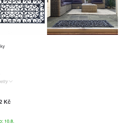
oky
etry
2 Kč
: 10.8.