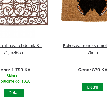
 litinová obdélník XL
Kokosová rohožka motý
71,5x46cm
75cm
ena: 1.799 Kč
Cena: 879 K
Skladem
oručíme do: 10.8.
Detail
Detail