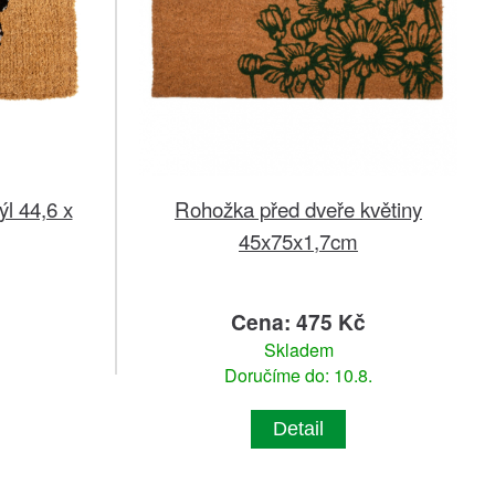
l 44,6 x
Rohožka před dveře květiny
45x75x1,7cm
č
Cena: 475 Kč
Skladem
Doručíme do: 10.8.
Detail