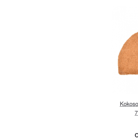
Kokosov
7
C