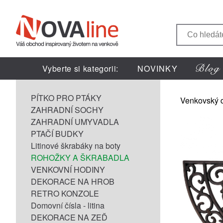
Vyberte si kategorii:
NOVINKY
PÍTKO PRO PTÁKY
Venkovský 
ZAHRADNÍ SOCHY
ZAHRADNÍ UMYVADLA
PTAČÍ BUDKY
Litinové škrabáky na boty
ROHOŽKY A ŠKRABADLA
VENKOVNÍ HODINY
DEKORACE NA HROB
RETRO KONZOLE
Domovní čísla - litina
DEKORACE NA ZEĎ