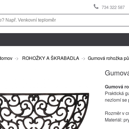
734 322 587
domov
->
ROHOŽKY A ŠKRABADLA
->
Gumová rohožka půl
Gumová 
Gumová ro
Praktická g
nezlomí se p
Rozměr v cm
Materiál: pr