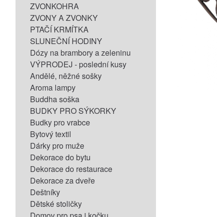
ZVONKOHRA
ZVONY A ZVONKY
PTAČÍ KRMÍTKA
SLUNEČNÍ HODINY
Dózy na brambory a zeleninu
VÝPRODEJ - poslední kusy
Andělé, něžné sošky
Aroma lampy
Buddha soška
BUDKY PRO SÝKORKY
Budky pro vrabce
Bytový textil
Dárky pro muže
Dekorace do bytu
Dekorace do restaurace
Dekorace za dveře
Deštníky
Dětské stoličky
Domov pro psa i kočku