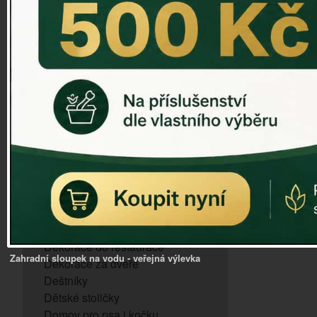
ZVONKOHRA
ZVONY A ZVONKY
PTAČÍ KRMÍTKA
SLUNEČNÍ HODINY
Dózy na brambory a zeleninu
VÝPRODEJ - poslední kusy
Andělé, něžné sošky
Aroma lampy
Buddha soška
BUDKY PRO SÝKORKY
Budky pro vrabce
Bytový textil
Dárky pro muže
Dekorace do bytu
Dekorace do restaurace
Zahradní sloupek na vodu - veřejná výlevka
Dekorace za dveře
Deštníky
Dětské stoličky
Domov pro psa i kočku