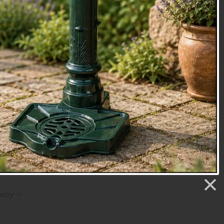
a gril
je navíc opatřen dvěma úchytkami pro snadnější
 sundávání z grilu.
l
pohodlně použijete na následující ohniště:
 - Přenosné ohniště tulipán
(pr. 50 cm)
 Litinové ohniště malé 50x17,5cm
(pr. 50 cm)
ě i
E1439 - Ohniště na zahradu keramické 47x47x29,3cm
cm) - s přesahem
 (ŠxHxV): 52 x 51,5 x 5,4
líková ocel
oky
etry