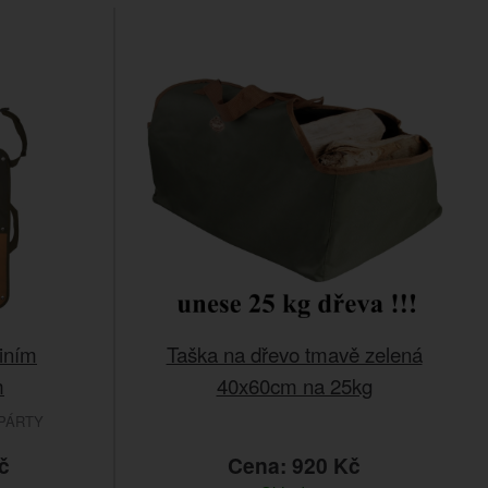
iním
Taška na dřevo tmavě zelená
m
40x60cm na 25kg
PÁRTY
č
Cena: 920 Kč