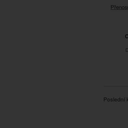
Přenos
C
D
Poslední 