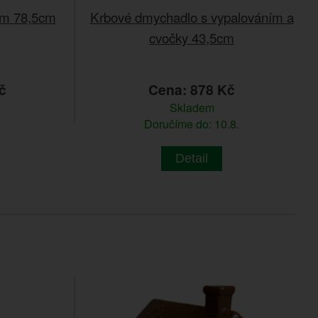
ím 78,5cm
Krbové dmychadlo s vypalováním a
cvočky 43,5cm
č
Cena: 878 Kč
Skladem
Doručíme do: 10.8.
Detail