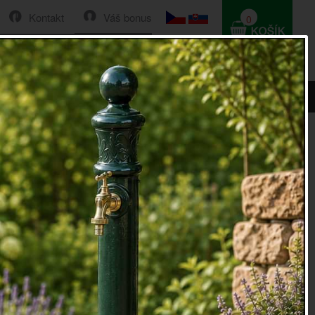
Kontakt
Váš bonus
0
HLEDAT
0 Kč
gril ocelový, pr. 52cm
l
vyrobený z oceli, vhodný na ohniště nebo grily s
o 50 cm
miluje grilování a letní posezení na zahradě, se neobejde
ho grilu nebo alespoň ohniště. I tak ale stále chybí ta
ší věc - rošt. Díky roštu si můžete vychutnat své oblíbené
burgery nebo zeleninu přímo z grilu!