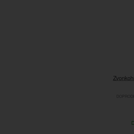
Zvonkoh
DOPRODEJ
D