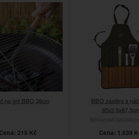
áč na gril BBQ 38cm
BBQ zástěra s náč
65x2,5x87,5c
ŠÉFKUCHAŘ GRILOVACÍ 
Cena: 215 Kč
Cena: 1.539 K