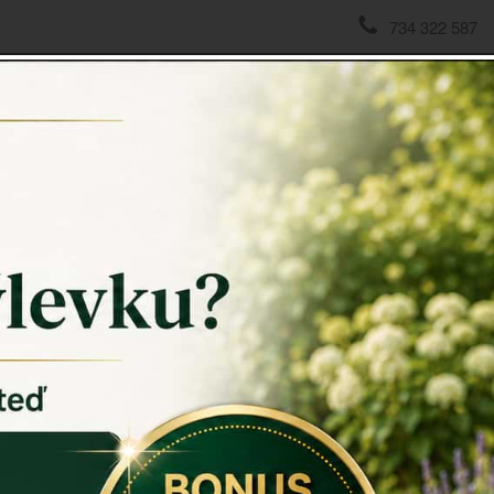
734 322 587
domov
->
Ohniště a krby
->
Rošt na gril ocelový, pr. 52cm
Rošt na 
Rošt na gri
průměrem d
Každý, kdo 
bez kvalitní
nejdůležitěj
steaky, ham