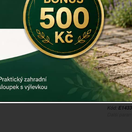
Tento
rošt n
přenášení a
Rošt na gri
dek9515
E0908 -
případn
(pr. 47 
Rozměr v cm
Materiál: uh
Záruka: 2 r
Kód:
E1433
Další param