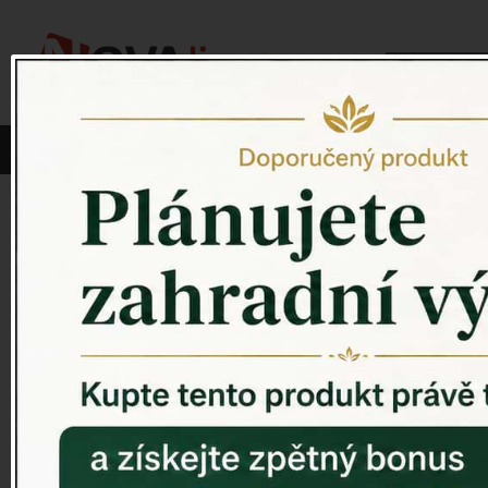
Vyberte si kategorii:
NOVINKY
PÍTKO PRO PTÁKY
Venkovský 
ZAHRADNÍ SOCHY
ZAHRADNÍ UMYVADLA
PTAČÍ BUDKY
Litinové škrabáky na boty
ROHOŽKY A ŠKRABADLA
VENKOVNÍ HODINY
DEKORACE NA HROB
RETRO KONZOLE
Domovní čísla - litina
DEKORACE NA ZEĎ