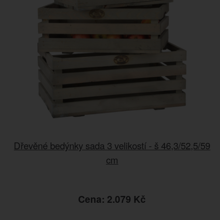
Dřevěné bedýnky sada 3 velikostí - š 46,3/52,5/59
cm
Cena: 2.079 Kč