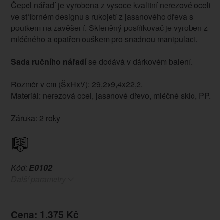
Čepel nářadí je vyrobena z vysoce kvalitní nerezové oceli
ve stříbrném designu s rukojetí z jasanového dřeva s
poutkem na zavěšení. Skleněný postřikovač je vyroben z
mléčného a opatřen ouškem pro snadnou manipulaci.
Sada ručního nářadí
se dodává v dárkovém balení.
Rozměr v cm (ŠxHxV): 29,2x9,4x22,2.
Materiál: nerezová ocel, jasanové dřevo, mléčné sklo, PP.
Záruka: 2 roky
Kód:
E0102
Další parametry
Cena: 1.375 Kč