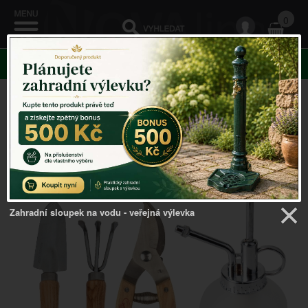
0
KATEGORIE
Venkovský domov
->
Zahradní nářadí
->
Sada ručního
nářadí do bytu
Zahradní sloupek na vodu - veřejná výlevka