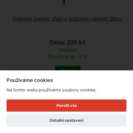
Kravský zvonec zlatý s koženou rukojetí 26cm
Cena: 229 Kč
Skladem
Doručíme do: 10.8.
Detail
Používáme cookies
Na tomto webu používáme soubory cookies.
Povolit vše
Detailní nastavení