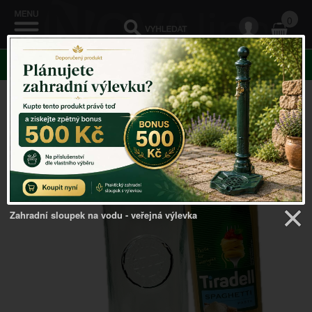
0
KATEGORIE
Venkovský domov
->
Recyklované sklo Portugal
-
>
Skleněná dóza na špagety Authentic 1,8l
Zahradní sloupek na vodu - veřejná výlevka