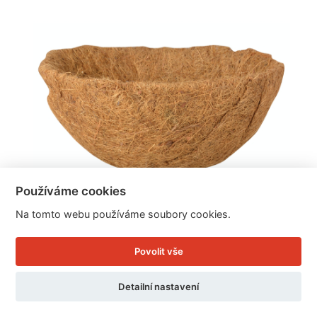
Používáme cookies
Na tomto webu používáme soubory cookies.
Povolit vše
Kokosové vlákno do květináče 25,4x25,4x11cm
Detailní nastavení
Cena: 95 Kč