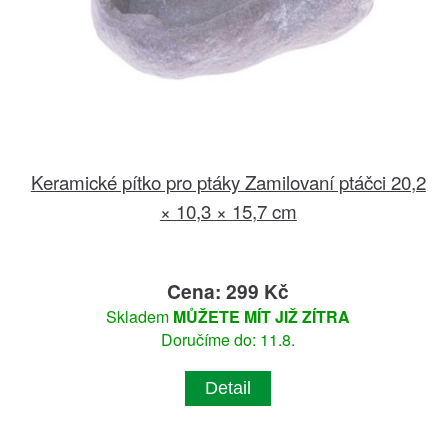
Keramické pítko pro ptáky Zamilovaní ptáčci 20,2
× 10,3 × 15,7 cm
Cena: 299 Kč
Skladem
MŮŽETE MÍT JIŽ ZÍTRA
Doručíme do: 11.8.
Detail