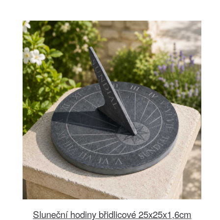
Sluneční hodiny břidlicové 25x25x1,6cm