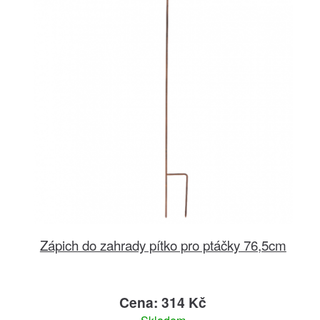
Zápich do zahrady pítko pro ptáčky 76,5cm
Cena: 314 Kč