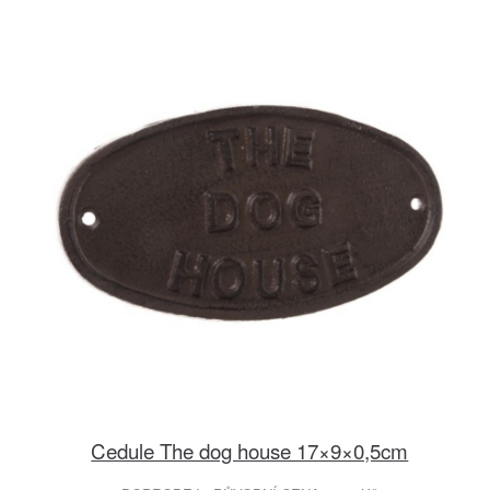
Cedule The dog house 17×9×0,5cm