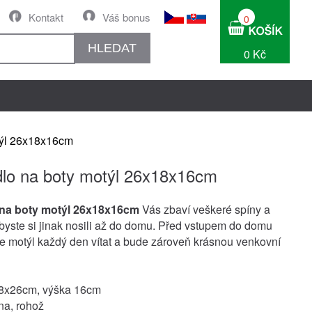
Kontakt
Váš bonus
0
HLEDAT
0 Kč
týl 26x18x16cm
lo na boty motýl 26x18x16cm
na boty motýl 26x18x16cm
Vás zbaví veškeré spíny a
é byste si jinak nosili až do domu. Před vstupem do domu
e motýl každý den vítat a bude zároveň krásnou venkovní
8x26cm, výška 16cm
ina, rohož