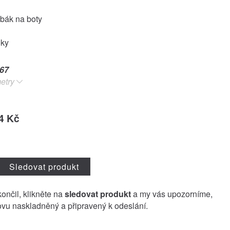
abák na boty
oky
67
etry
4 Kč
Sledovat produkt
končil, klikněte na
sledovat produkt
a my vás upozorníme,
vu naskladněný a připravený k odeslání.