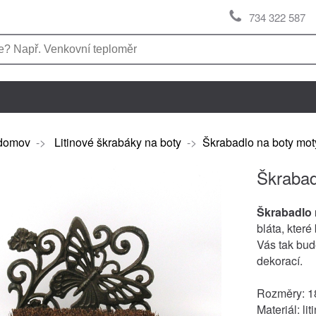
734 322 587
domov
->
Litinové škrabáky na boty
->
Škrabadlo na boty mo
Škrabad
Škrabadlo 
bláta, kter
Vás tak bud
dekorací.
Rozměry: 1
Materiál: lit