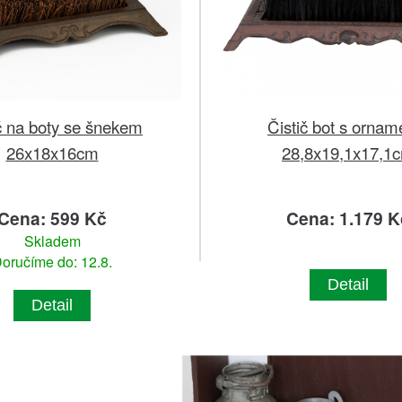
č na boty se šnekem
Čistič bot s ornam
26x18x16cm
28,8x19,1x17,1
Cena: 599 Kč
Cena: 1.179 K
Skladem
oručíme do: 12.8.
Detail
Detail