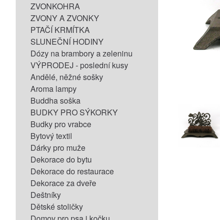
ZVONKOHRA
ZVONY A ZVONKY
PTAČÍ KRMÍTKA
SLUNEČNÍ HODINY
Dózy na brambory a zeleninu
VÝPRODEJ - poslední kusy
Andělé, něžné sošky
Aroma lampy
Buddha soška
BUDKY PRO SÝKORKY
Budky pro vrabce
Bytový textil
Dárky pro muže
Dekorace do bytu
Dekorace do restaurace
Dekorace za dveře
Deštníky
Dětské stoličky
Domov pro psa i kočku