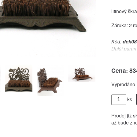
litinový škr
Záruka: 2 r
Kód:
dek08
Další param
Cena: 83
Vyprodáno
ks
Prodej již s
až bude zno