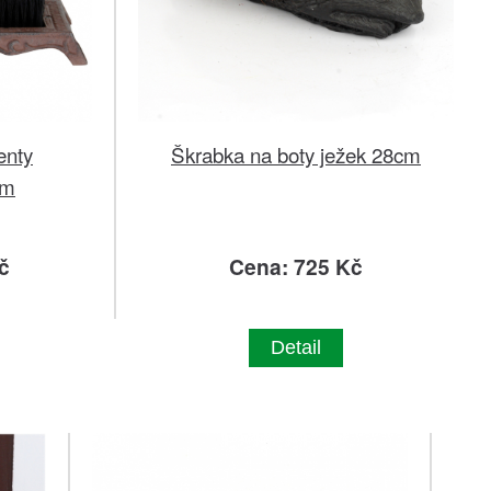
enty
Škrabka na boty ježek 28cm
cm
č
Cena: 725 Kč
Detail