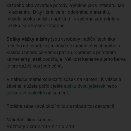
každého obdivovatele přírody. Vynikne jak v interiéru, tak
i v exteriéru. Díky litině, velmi odolnému materiálu,
můžete sošku umístit například i k vašemu zahradnímu
jezírku, kde krásně zapadne.
Sošky vážky a žáby
jsou vyrobeny tradiční technika
ručního odlévání, ta jim dává nezaměnitelný charakter a
krásnou hnědo červenou patinu. Kontrast s přírodním
kamenem ji ještě podtrhuje. Velikost kamene a jeho barva
je pro každý kus jedinečná.
V nabídce máme kolekci tří sošek na kameni. K vážce a
žábě si můžete pořídit ještě
sošku dvou ještěrek
nebo
sošku dvou ptáčků
na kameni.
Potěšte sebe i své okolí milou a nápaditou dekorací!
Materiál: litina, kámen
Rozměry v cm: š 19 x h 14 x v 14