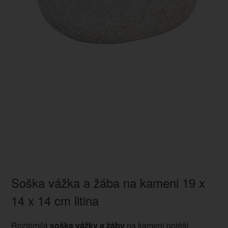
Soška vážka a žába na kameni 19 x
14 x 14 cm litina
Roztomilá
soška vážky a žáby
na kameni potěší