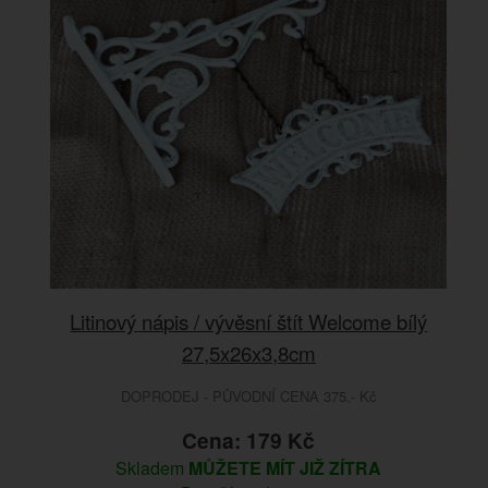
Litinový nápis / vývěsní štít Welcome bílý
27,5x26x3,8cm
DOPRODEJ - PŮVODNÍ CENA 375.- Kč
Cena: 179 Kč
Skladem
MŮŽETE MÍT JIŽ ZÍTRA