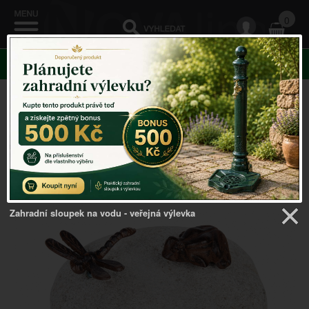
0
KATEGORIE
Venkovský domov
->
Litinové doplňky
->
Soška vážka a
žába na kameni 19 x 14 x 14 cm litina
Zahradní sloupek na vodu - veřejná výlevka