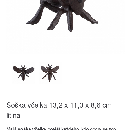
Soška včelka 13,2 x 11,3 x 8,6 cm
litina
Malá
soška včelky
potěší každého, kdo obdivuje tyto