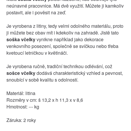
neúnavné pracovnice. Má dvě využití. Můžete ji kamkoliv
postavit, ale i pověsit na zeď.
Je vyrobena z litiny, tedy velmi odolného materiálu, proto
ji můžete bez obav mít i kdekoliv na zahradě. Jistě tato
soška včelky
vynikne například jako dekorace
venkovního posezení, společně se svíčkou nebo třeba
kvetoucí letničkou v květináči.
Je vyrobena ručně, tradiční technikou odlévání, což
sošce včelky
dodává charakteristický vzhled a pevnost,
snoubící v sobě kvalitu s odolností.
Materiál: litina
Rozměry v cm: š 13,2 x h 11,3 x v 8,6
Hmotnost: --- kg
Záruka: 2 roky