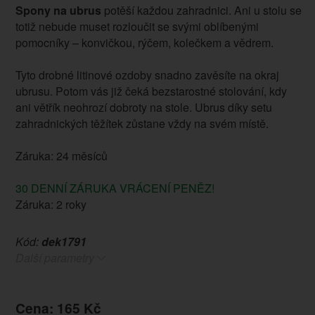
Spony na ubrus
potěší každou zahradnici. Ani u stolu se
totiž nebude muset rozloučit se svými oblíbenými
pomocníky – konvičkou, rýčem, kolečkem a vědrem.
Tyto drobné litinové ozdoby snadno zavěsíte na okraj
ubrusu. Potom vás již čeká bezstarostné stolování, kdy
ani větřík neohrozí dobroty na stole. Ubrus díky setu
zahradnických těžítek zůstane vždy na svém místě.
Záruka: 24 měsíců
30 DENNÍ ZÁRUKA VRÁCENÍ PENĚZ!
Záruka: 2 roky
Kód:
dek1791
Další parametry
Cena: 165 Kč