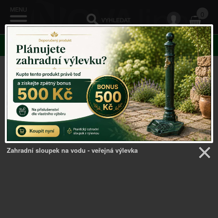
0
KATEGORIE
Venkovský domov
->
Chalupářské dekorace
->
Spona
na ubrus - litinové zahradní potřeby
Zahradní sloupek na vodu - veřejná výlevka