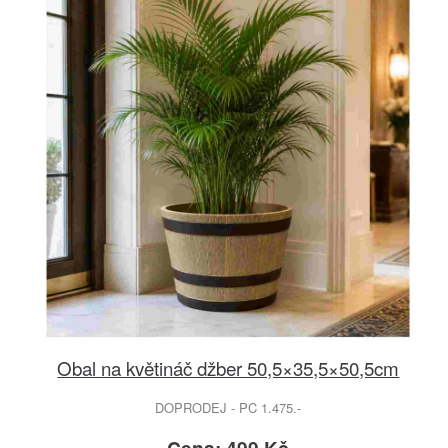
Obal na květináč džber 50,5×35,5×50,5cm
DOPRODEJ - PC 1.475.-