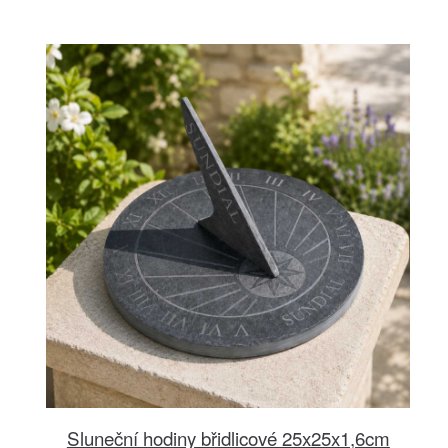
Sluneční hodiny břidlicové 25x25x1,6cm