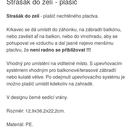
Strašák do zelí - plašič
Strašák do zelí
- plašič nechtěného ptactva.
Krkavec se dá umístit do záhonku, na zábradlí balkónu,
nebo zavěsit ať na balkon, nebo do vinohradu, aby se
pohupoval ve vzduchu a dal jasně najevo menšímu
ptactvu, že
není radno se přibližovat !!!
Vhodný pro umístění na viditelné místo. S upevňovacím
systémem vhodným pro balkonové/terasové zábradlí
nebo kulaté větve. Po odejmutí upevňovacího systému je
možno plašič umístit kdekoliv na zahradě.
V designu černé sedící vrány.
Rozměr: 12,9x36,2x22,2cm.
Materiál: PE.