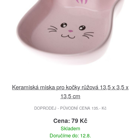
Keramiská miska pro kočky růžová 13,5 x 3,5 x
13,5 cm
DOPRODEJ - PŮVODNÍ CENA 135.- Kč
Cena: 79 Kč
Skladem
Doručíme do: 12.8.