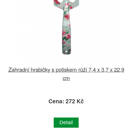
Zahradní hrabičky s potiskem růží 7,4 x 3,7 x 22,9
cm
Cena: 272 Kč
Detail