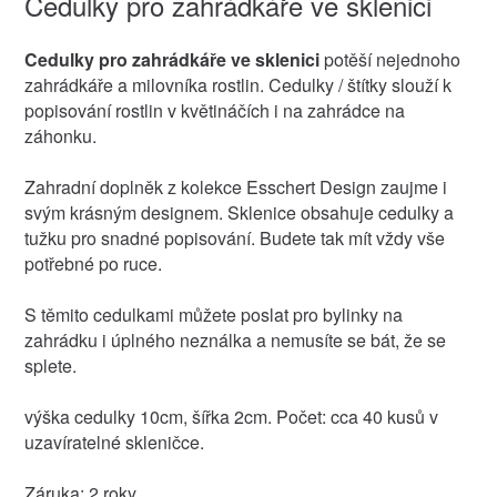
Cedulky pro zahrádkáře ve sklenici
Cedulky pro zahrádkáře ve sklenici
potěší nejednoho
zahrádkáře a milovníka rostlin. Cedulky / štítky slouží k
popisování rostlin v květináčích i na zahrádce na
záhonku.
Zahradní doplněk z kolekce Esschert Design zaujme i
svým krásným designem. Sklenice obsahuje cedulky a
tužku pro snadné popisování. Budete tak mít vždy vše
potřebné po ruce.
S těmito cedulkami můžete poslat pro bylinky na
zahrádku i úplného neználka a nemusíte se bát, že se
splete.
výška cedulky 10cm, šířka 2cm. Počet: cca 40 kusů v
uzavíratelné skleničce.
Záruka: 2 roky