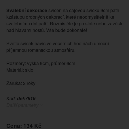
Svatební dekorace
svícen na čajovou svíčku 9cm patří
kzástupu drobných dekorací, které neodmyslitelně ke
svatebnímu dni patří. Rozmístěte je po stole nebo zavěste
nad hlavami hostů. Vše bude dokonalé!
Světlo svíček navíc ve večerních hodinách umocní
příjemnou romantickou atmosféru.
Rozměry: výška 9cm, průměr 6cm
Materiál: sklo
Záruka: 2 roky
Kód:
dek7919
Další parametry
Cena: 134 Kč