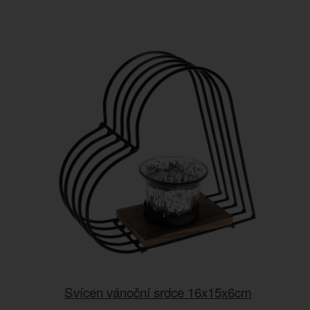
Svícen vánoční srdce 16x15x6cm