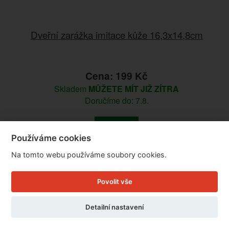
Dveřní zarážka imitace kůže 16,3x14,8cm
Cena: 199 Kč
Skladem
MŮŽETE MÍT JIŽ ZÍTRA
Doručíme do: 7.8.
Detail
Používáme cookies
Na tomto webu používáme soubory cookies.
Povolit vše
Detailní nastavení