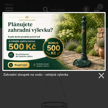
0
KATEGORIE
Venkovský domov
->
Svatební dekorace
->
Svatební
dekorace svícen na čajovou svíčku 9cm
Zahradní sloupek na vodu - veřejná výlevka