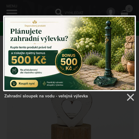
0
KATEGORIE
Venkovský domov
->
Svícny kov, sklo, dřevo
->
Svícen
na čajovou svíčku špalek se srdcem 16,5cm
Zahradní sloupek na vodu - veřejná výlevka