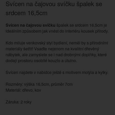
Svícen na čajovou svíčku špalek se
srdcem 16,5cm
Svícen na čajovou svíčku
špalek se srdcem 16,5cm je
ideálním způsobem jak vnést do interiéru kousek přírody.
Kdo miluje venkovský styl bydlení, neměl by s přírodními
materiály šetřit! Vsaďte nejenom na kvalitní dřevěný
nábytek, ale zamyslete se i nad drobnými doplňky, které
dodají prostoru osobité kouzlo a útulno.
Svícen najdete v nabídce ještě s motivem motýla a kytky.
Rozměry: výška 16,5cm, průměr 7cm
Materiál: dřevo, kov
Záruka: 2 roky