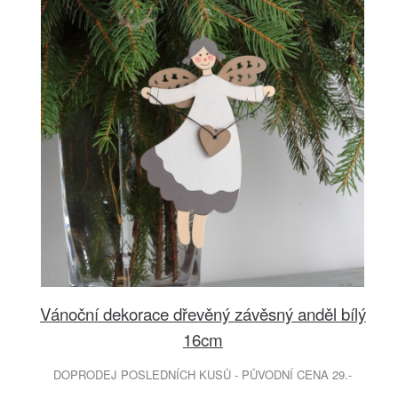
Vánoční dekorace dřevěný závěsný anděl bílý
16cm
DOPRODEJ POSLEDNÍCH KUSŮ - PŮVODNÍ CENA 29.-