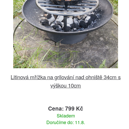
Litinová mřížka na grilování nad ohniště 34cm s
výškou 10cm
Cena: 799 Kč
Skladem
Doručíme do: 11.8.