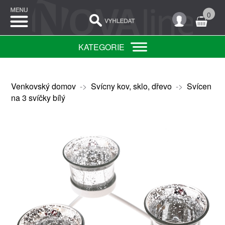
0
KATEGORIE
Venkovský domov
->
Svícny kov, sklo, dřevo
->
Svícen
na 3 svíčky bílý