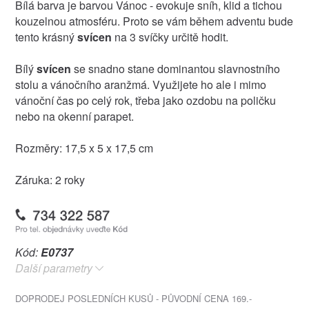
Bílá barva je barvou Vánoc - evokuje sníh, klid a tichou
kouzelnou atmosféru. Proto se vám během adventu bude
tento krásný
svícen
na 3 svíčky určitě hodit.
Bílý
svícen
se snadno stane dominantou slavnostního
stolu a vánočního aranžmá. Využijete ho ale i mimo
vánoční čas po celý rok, třeba jako ozdobu na poličku
nebo na okenní parapet.
Rozměry: 17,5 x 5 x 17,5 cm
Záruka: 2 roky
Kód:
E0737
Další parametry
DOPRODEJ POSLEDNÍCH KUSŮ - PŮVODNÍ CENA 169.-