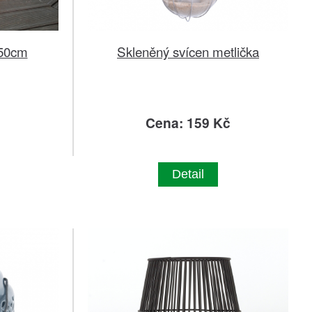
 50cm
Skleněný svícen metlička
č
Cena: 159 Kč
Detail