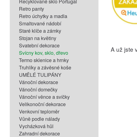
Recyklované sklo Portugal
Retro panty
Retro úchytky a madla
Smaltované nádobí
Staré klíče a zámky
Stojan na květiny
Svatební dekorace
A už jste v
Svícny kov, sklo, dřevo
Termo sklenice a hrnky
Truhlíky a závěsné koše
UMĚLÉ TULIPÁNY
Vánoční dekorace
Vánoční domečky
Vánoční věnce a svíčky
Velikonoční dekorace
Venkovní teploměr
Vůně podle nálady
Vycházková hůl
Zahradní dekorace