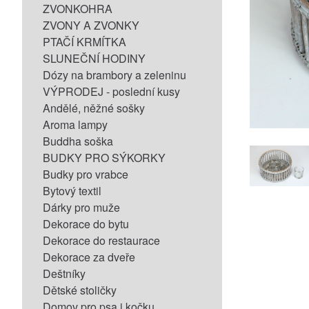
ZVONKOHRA
ZVONY A ZVONKY
PTAČÍ KRMÍTKA
SLUNEČNÍ HODINY
Dózy na brambory a zeleninu
VÝPRODEJ - poslední kusy
Andělé, něžné sošky
Aroma lampy
Buddha soška
BUDKY PRO SÝKORKY
Budky pro vrabce
Bytový textil
Dárky pro muže
Dekorace do bytu
Dekorace do restaurace
Dekorace za dveře
Deštníky
Dětské stoličky
Domov pro psa i kočku