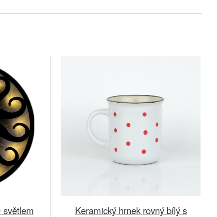
 světlem
Keramický hrnek rovný bílý s