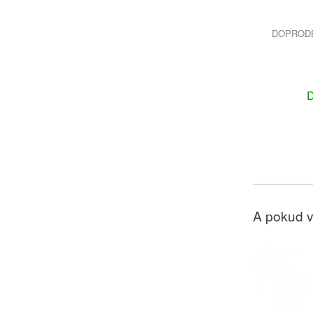
DOPRODEJ
D
A pokud v