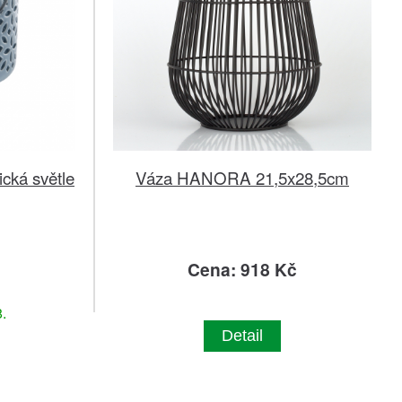
cká světle
Váza HANORA 21,5x28,5cm
č
Cena: 918 Kč
.
Detail