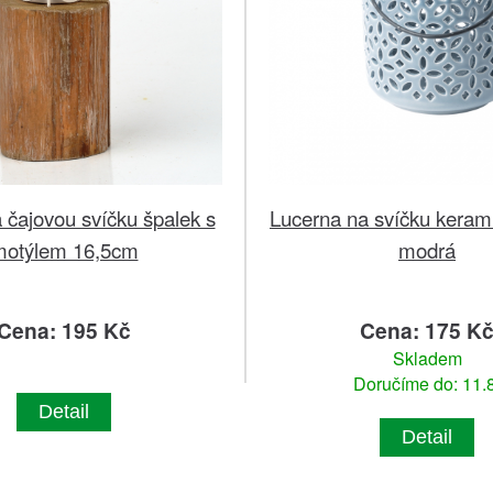
 čajovou svíčku špalek s
Lucerna na svíčku kerami
motýlem 16,5cm
modrá
Cena: 195 Kč
Cena: 175 K
Skladem
Doručíme do: 11.8
Detail
Detail