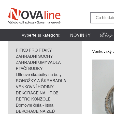
Vyberte si kategorii:
NOVINKY
PÍTKO PRO PTÁKY
Venkovský 
ZAHRADNÍ SOCHY
ZAHRADNÍ UMYVADLA
PTAČÍ BUDKY
Litinové škrabáky na boty
ROHOŽKY A ŠKRABADLA
VENKOVNÍ HODINY
DEKORACE NA HROB
RETRO KONZOLE
Domovní čísla - litina
DEKORACE NA ZEĎ