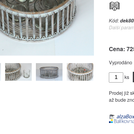
Kód:
dek80
Další param
Cena: 72
Vyprodáno
ks
Prodej již s
až bude zno