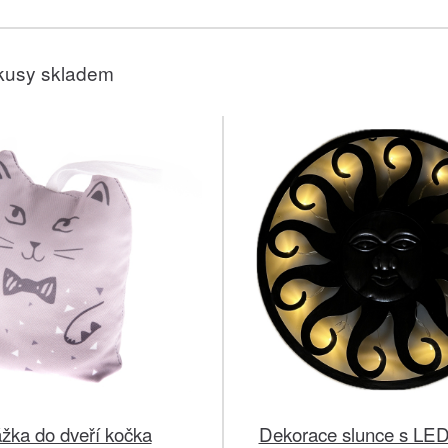
kusy skladem
žka do dveří kočka
Dekorace slunce s LED