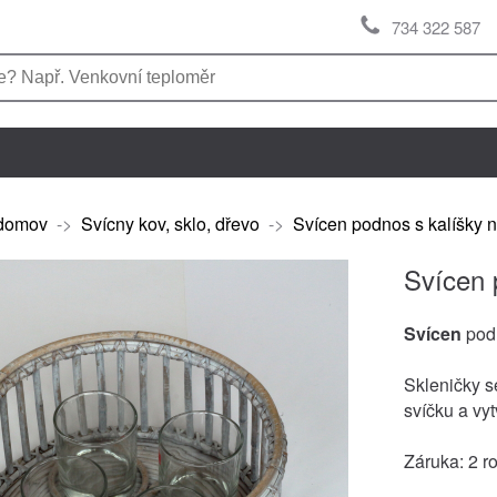
734 322 587
domov
->
Svícny kov, sklo, dřevo
->
Svícen podnos s kalíšky 
Svícen 
Svícen
podn
Skleničky se
svíčku a vy
Záruka: 2 r