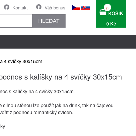
Kontakt
Váš bonus
0
HLEDAT
0 Kč
na 4 svíčky 30x15cm
podnos s kalíšky na 4 svíčky 30x15cm
os s kalíšky na 4 svíčky 30x15cm.
 silnou stěnou lze použít jak na drink, tak na čajovou
tvořit z podnosu romantický svícen.
oky