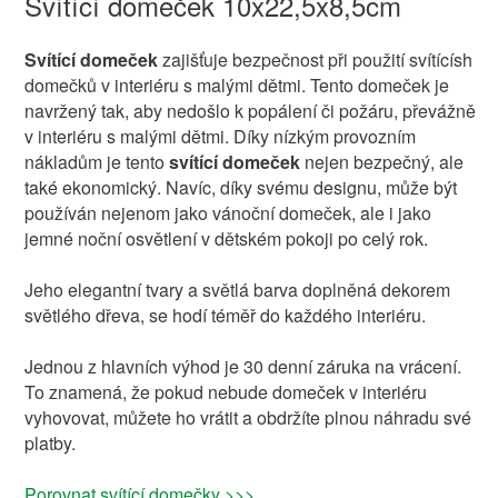
Svítící domeček 10x22,5x8,5cm
Svítící domeček
zajišťuje bezpečnost při použití svítícísh
domečků v interiéru s malými dětmi. Tento domeček je
navržený tak, aby nedošlo k popálení či požáru, převážně
v interiéru s malými dětmi. Díky nízkým provozním
nákladům je tento
svítící domeček
nejen bezpečný, ale
také ekonomický. Navíc, díky svému designu, může být
používán nejenom jako vánoční domeček, ale i jako
jemné noční osvětlení v dětském pokoji po celý rok.
Jeho elegantní tvary a světlá barva doplněná dekorem
světlého dřeva, se hodí téměř do každého interiéru.
Jednou z hlavních výhod je 30 denní záruka na vrácení.
To znamená, že pokud nebude domeček v interiéru
vyhovovat, můžete ho vrátit a obdržíte plnou náhradu své
platby.
Porovnat svítící domečky >>>