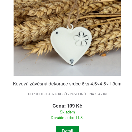
Kovová závěsná dekorace srdce 6ks 4,5×4,5×1,3cm
DOPRODEJ SADY 6 KUSŮ - PŮVODNÍ CENA 184.- Kč
Cena: 109 Kč
Skladem
Doručíme do: 11.8.
Detail