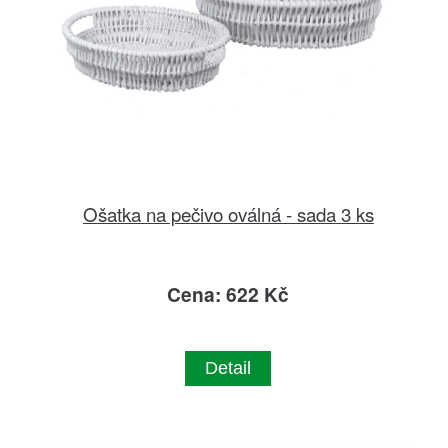
Ošatka na pečivo oválná - sada 3 ks
Cena: 622 Kč
Detail