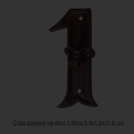
Číslo popisné na dům 1 litina 5,9x1,2x11,6 cm