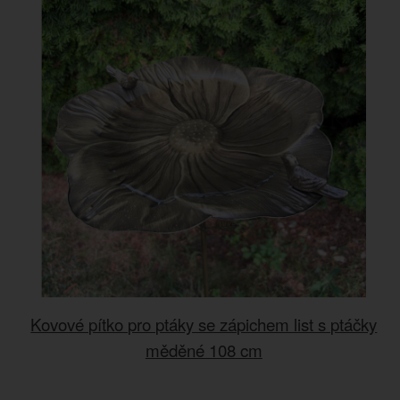
Kovové pítko pro ptáky se zápichem list s ptáčky
měděné 108 cm