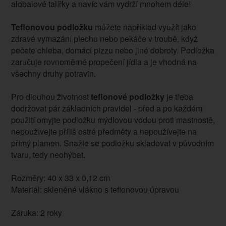
alobalové talířky a navíc vám vydrží mnohem déle!
Teflonovou podložku
můžete například využít jako
zdravé vymazání plechu nebo pekáče v troubě, když
pečete chleba, domácí pizzu nebo jiné dobroty. Podložka
zaručuje rovnoměrné propečení jídla a je vhodná na
všechny druhy potravin.
Pro dlouhou životnost
teflonové podložky
je třeba
dodržovat pár základních pravidel - před a po každém
použití omyjte podložku mýdlovou vodou proti mastnostě,
nepoužívejte příliš ostré předměty a nepoužívejte na
přímý plamen. Snažte se podložku skladovat v původním
tvaru, tedy neohýbat.
Rozměry: 40 x 33 x 0,12 cm
Materiál: skleněné vlákno s teflonovou úpravou
Záruka: 2 roky