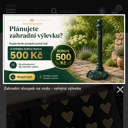
0
KATEGORIE
Venkovský domov
->
Doplňky do kuchyně
->
Teflonová
podložka na pečení
Zahradní sloupek na vodu - veřejná výlevka