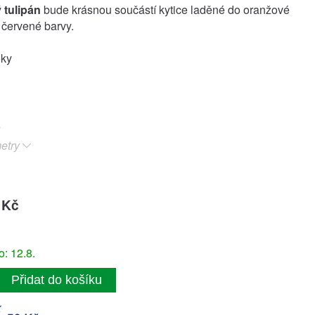
ý
tulipán
bude krásnou součástí kytice laděné do oranžové
 červené barvy.
oky
etry
 Kč
: 12.8.
Přidat do košíku