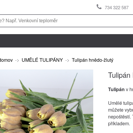
734 322 587
domov
->
UMĚLÉ TULIPÁNY
->
Tulipán hnědo-žlutý
Tulipán
Tulipán
v h
Umělé tulip
můžete vybr
nepoštěstí.
příkladem.