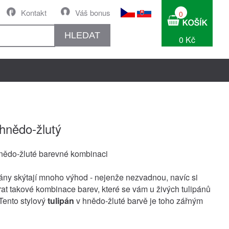
Kontakt
Váš bonus
0
HLEDAT
0 Kč
 hnědo-žlutý
nědo-žluté barevné kombinaci
ány skýtají mnoho výhod - nejenže nezvadnou, navíc si
at takové kombinace barev, které se vám u živých tulipánů
 Tento stylový
tulipán
v hnědo-žluté barvě je toho zářným