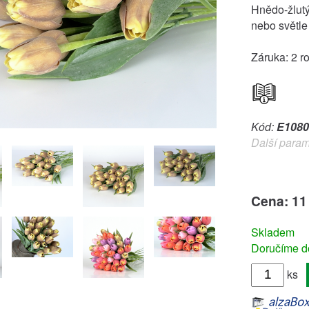
Hnědo-žlut
nebo světle
Záruka: 2 r
Kód:
E1080
Další param
Cena: 11
Skladem
Doručíme do
ks