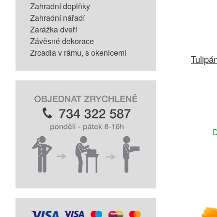
Zahradní doplňky
Zahradní nářadí
Zarážka dveří
Závěsné dekorace
Zrcadla v rámu, s okenicemi
Tulipá
D