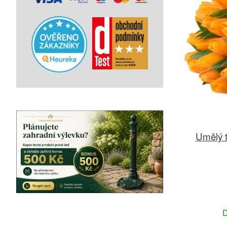
Umělý t
D