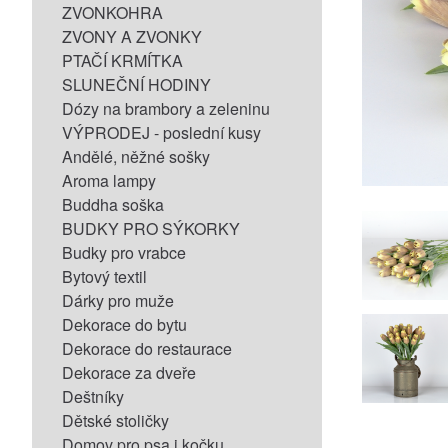
ZVONKOHRA
ZVONY A ZVONKY
PTAČÍ KRMÍTKA
SLUNEČNÍ HODINY
Dózy na brambory a zeleninu
VÝPRODEJ - poslední kusy
Andělé, něžné sošky
Aroma lampy
Buddha soška
BUDKY PRO SÝKORKY
Budky pro vrabce
Bytový textil
Dárky pro muže
Dekorace do bytu
Dekorace do restaurace
Dekorace za dveře
Deštníky
Dětské stoličky
Domov pro psa i kočku