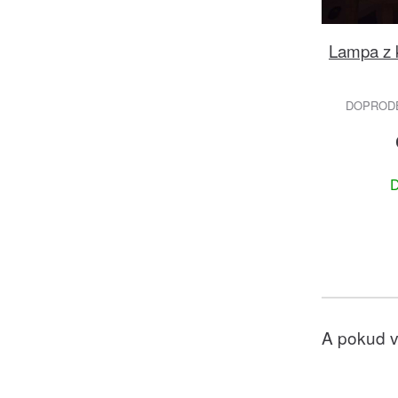
Lampa z k
DOPRODEJ
D
A pokud v