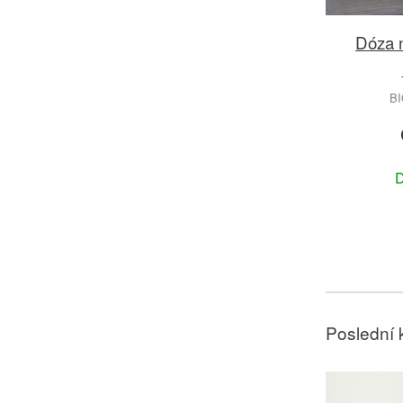
Dóza 
B
D
Poslední 