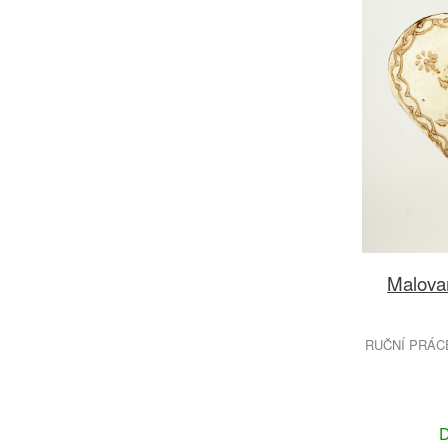
Malova
RUČNÍ PRÁC
D