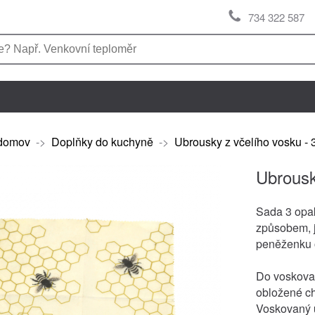
734 322 587
domov
->
Doplňky do kuchyně
->
Ubrousky z včelího vosku - 
Ubrousk
Sada 3 opa
způsobem, j
peněženku o
Do voskov
obložené ch
Voskovaný