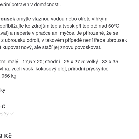
vání potravin v domácnosti.
rousek
omyjte vlažnou vodou nebo otřete vlhkým
přibližujte ke zdrojům tepla (vosk při teplotě nad 60°C
ávat) a neperte v pračce ani myčce. Je přirozené, že se
z ubrousku odrolí, v takovém případě není třeba ubrousek
i kupovat nový, ale stačí jej znovu povoskovat.
: malý - 17,5 x 20; střední - 25 x 27,5; velký - 33 x 35
vlna, včelí vosk, kokosový olej, přírodní pryskyřice
,066 kg
oky
-C
etry
9 Kč