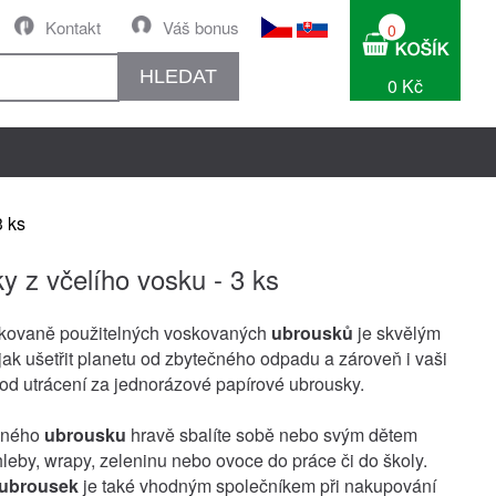
Kontakt
Váš bonus
0
HLEDAT
0 Kč
3 ks
y z včelího vosku - 3 ks
kovaně použitelných voskovaných
ubrousků
je skvělým
ak ušetřit planetu od zbytečného odpadu a zároveň i vaši
d utrácení za jednorázové papírové ubrousky.
aného
ubrousku
hravě sbalíte sobě nebo svým dětem
leby, wrapy, zeleninu nebo ovoce do práce či do školy.
ubrousek
je také vhodným společníkem při nakupování