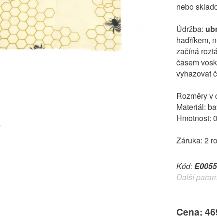
nebo sklado
Údržba:
ub
hadříkem, ne
začíná rozt
časem vosk 
vyhazovat č
Rozměry v cm
Materiál: ba
Hmotnost: 0
Záruka: 2 r
Kód:
E0055
Další param
Cena: 46