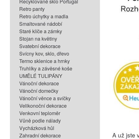
Recyklované sklo Portugal
Retro panty
Retro úchytky a madla
Smaltované nádobí
Staré klíče a zámky
Stojan na květiny
Svatební dekorace
Svícny kov, sklo, dřevo
Termo sklenice a hrnky
Truhlíky a závěsné koše
UMĚLÉ TULIPÁNY
Vánoční dekorace
Vánoční domečky
Vánoční věnce a svíčky
Velikonoční dekorace
Venkovní teploměr
Vůně podle nálady
Vycházková hůl
A už jste v
Zahradní dekorace