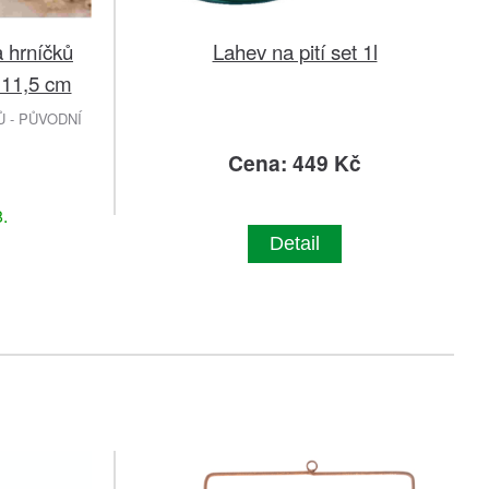
 hrníčků
Lahev na pití set 1l
 11,5 cm
 - PŮVODNÍ
č
Cena: 449 Kč
.
Detail