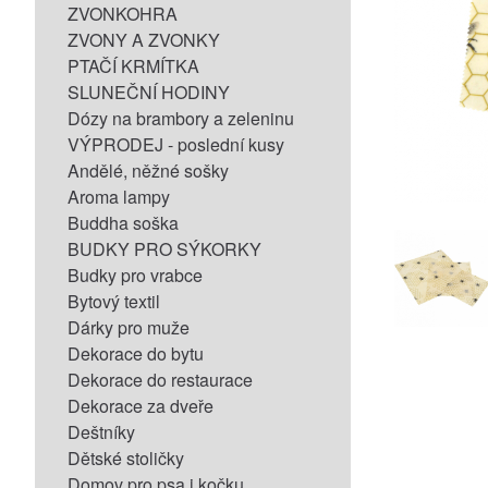
ZVONKOHRA
ZVONY A ZVONKY
PTAČÍ KRMÍTKA
SLUNEČNÍ HODINY
Dózy na brambory a zeleninu
VÝPRODEJ - poslední kusy
Andělé, něžné sošky
Aroma lampy
Buddha soška
BUDKY PRO SÝKORKY
Budky pro vrabce
Bytový textil
Dárky pro muže
Dekorace do bytu
Dekorace do restaurace
Dekorace za dveře
Deštníky
Dětské stoličky
Domov pro psa i kočku