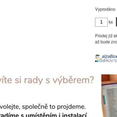
Vyprodáno
ks
Prodej již s
až bude zno