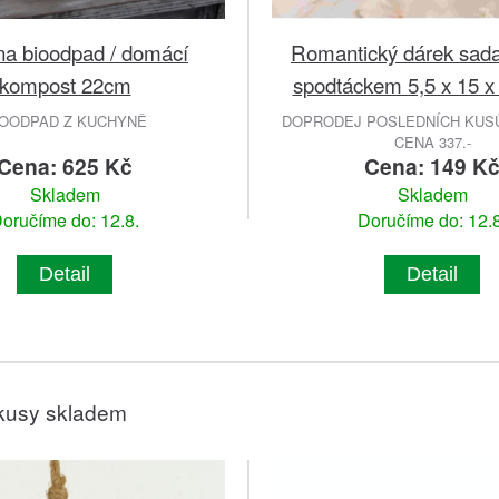
na bioodpad / domácí
Romantický dárek sada
kompost 22cm
spodtáckem 5,5 x 15 x
IOODPAD Z KUCHYNĚ
DOPRODEJ POSLEDNÍCH KUSŮ
CENA 337.-
Cena: 625 Kč
Cena: 149 K
Skladem
Skladem
oručíme do: 12.8.
Doručíme do: 12.8
Detail
Detail
kusy skladem