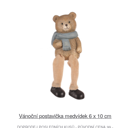
Vánoční postavička medvídek 6 x 10 cm
DOPRODEJ POSLEDNÍCH KUSŮ - PŮVODNÍ CENA 99.-