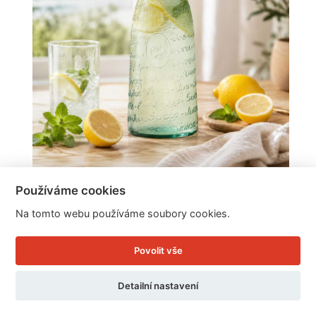
Skleněná láhev na domácí limonádu a sirup
Používáme cookies
JUICE s patentním uzávěrem 1 l
Na tomto webu používáme soubory cookies.
Povolit vše
Cena: 249 Kč
Skladem
Detailní nastavení
Doručíme do: 11.8.