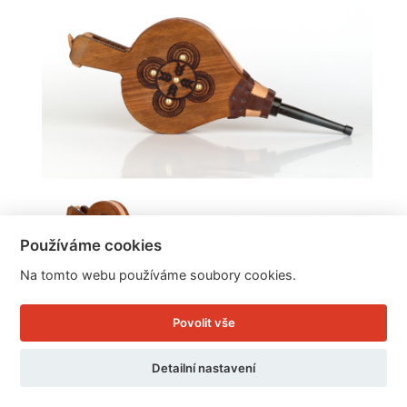
Používáme cookies
Na tomto webu používáme soubory cookies.
Krbové dmychadlo s vypalováním a cvočky 45cm
Povolit vše
Detailní nastavení
Cena: 499 Kč