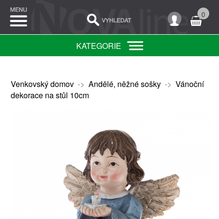
0
KATEGORIE
Venkovský domov
->
Andělé, něžné sošky
->
Vánoční
dekorace na stůl 10cm