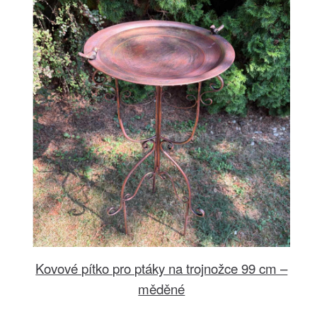
Kovové pítko pro ptáky na trojnožce 99 cm –
měděné