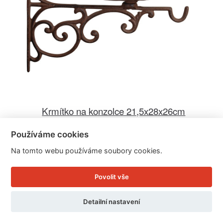
Krmítko na konzolce 21,5x28x26cm
Používáme cookies
Cena: 475 Kč
Na tomto webu používáme soubory cookies.
Skladem
Doručíme do: 11.8.
Povolit vše
Detail
Detailní nastavení