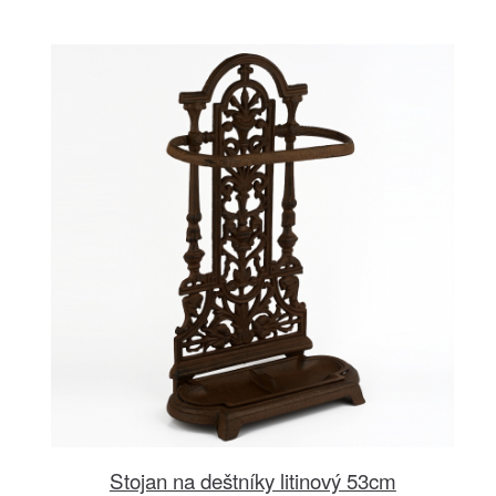
Stojan na deštníky litinový 53cm