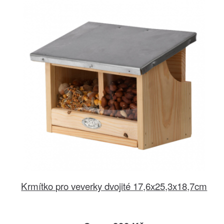
Krmítko pro veverky dvojité 17,6x25,3x18,7cm