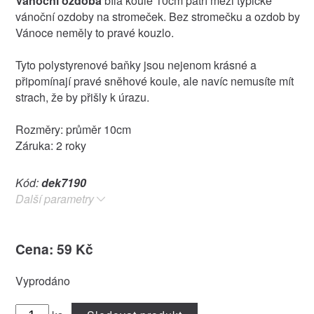
Vánoční ozdoba
bílá koule 10cm patří mezi typické
vánoční ozdoby na stromeček. Bez stromečku a ozdob by
Vánoce neměly to pravé kouzlo.
Tyto polystyrenové baňky jsou nejenom krásné a
připomínají pravé sněhové koule, ale navíc nemusíte mít
strach, že by přišly k úrazu.
Rozměry: průměr 10cm
Záruka: 2 roky
Kód:
dek7190
Další parametry
Cena: 59 Kč
Vyprodáno