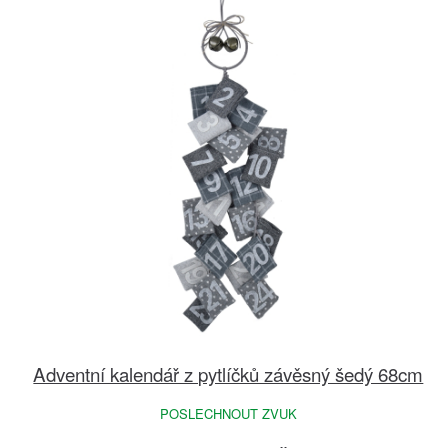
Adventní kalendář z pytlíčků závěsný šedý 68cm
POSLECHNOUT ZVUK