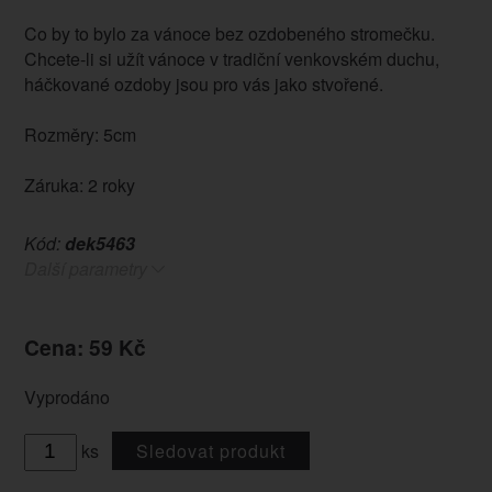
Co by to bylo za vánoce bez ozdobeného stromečku.
Chcete-li si užít vánoce v tradiční venkovském duchu,
háčkované ozdoby jsou pro vás jako stvořené.
Rozměry: 5cm
Záruka: 2 roky
Kód:
dek5463
Další parametry
Cena: 59 Kč
Vyprodáno
ks
Sledovat produkt