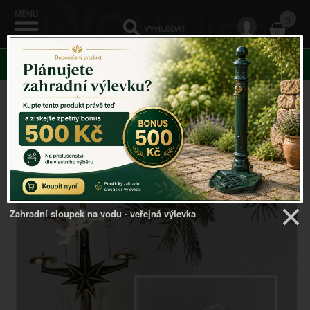
0
KATEGORIE
Venkovský domov
->
Vánoční dekorace
->
Vánoční
ozdoba háčkovaný anděl 5cm
Zahradní sloupek na vodu - veřejná výlevka