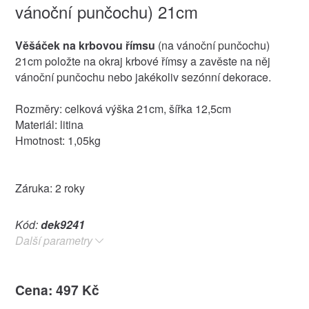
vánoční punčochu) 21cm
Věšáček na krbovou římsu
(na vánoční punčochu)
21cm položte na okraj krbové římsy a zavěste na něj
vánoční punčochu nebo jakékoliv sezónní dekorace.
Rozměry: celková výška 21cm, šířka 12,5cm
Materiál: litina
Hmotnost: 1,05kg
Záruka: 2 roky
Kód:
dek9241
Další parametry
Cena: 497 Kč