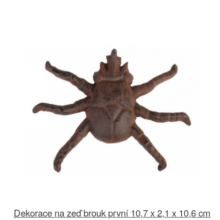
Dekorace na zeď brouk první 10,7 x 2,1 x 10,6 cm