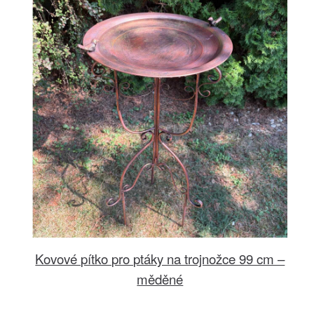
Kovové pítko pro ptáky na trojnožce 99 cm –
měděné