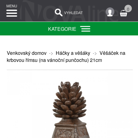
0
KATEGORIE
Venkovský domov
->
Háčky a věšáky
->
Věšáček na
krbovou římsu (na vánoční punčochu) 21cm