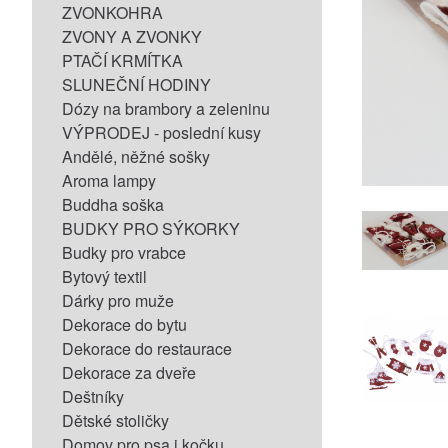
ZVONKOHRA
ZVONY A ZVONKY
PTAČÍ KRMÍTKA
SLUNEČNÍ HODINY
Dózy na brambory a zeleninu
VÝPRODEJ - poslední kusy
Andělé, něžné sošky
Aroma lampy
Buddha soška
BUDKY PRO SÝKORKY
Budky pro vrabce
Bytový textil
Dárky pro muže
Dekorace do bytu
Dekorace do restaurace
Dekorace za dveře
Deštníky
Dětské stoličky
Domov pro psa i kočku