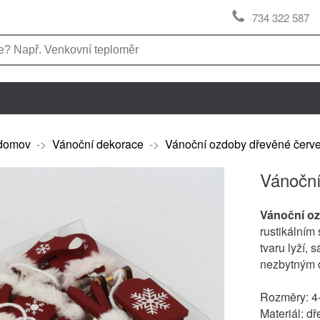
734 322 587
domov
->
Vánoční dekorace
->
Vánoční ozdoby dřevěné červe
Vánoční
Vánoční o
rustikálním
tvaru lyží, 
nezbytným d
Rozměry: 4
Materiál: dř