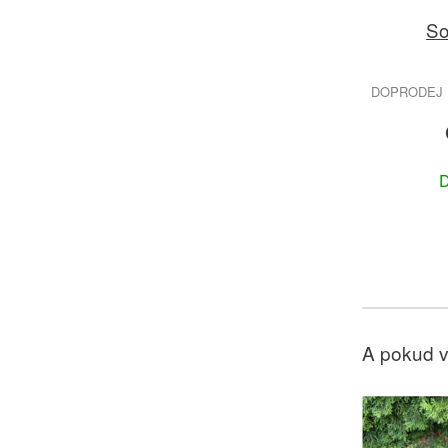
So
DOPRODEJ 
D
A pokud v