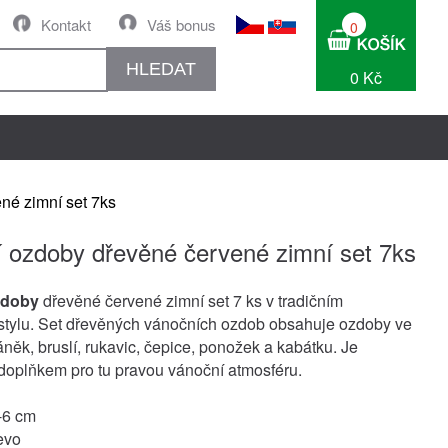
Kontakt
Váš bonus
0
HLEDAT
0 Kč
né zimní set 7ks
 ozdoby dřevěné červené zimní set 7ks
zdoby
dřevěné červené zimní set 7 ks v tradičním
 stylu. Set dřevěných vánočních ozdob obsahuje ozdoby ve
sáněk, bruslí, rukavic, čepice, ponožek a kabátku. Je
oplňkem pro tu pravou vánoční atmosféru.
-6 cm
evo