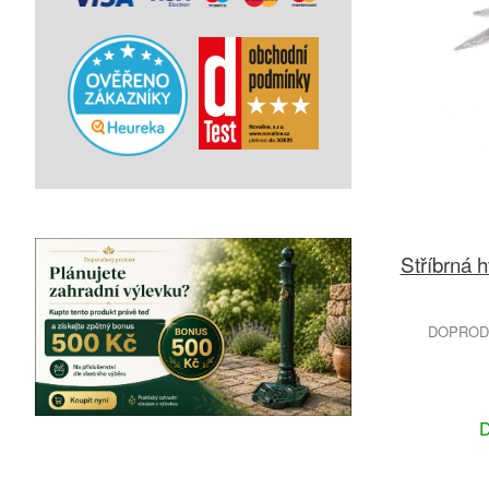
Stříbrná 
DOPRODE
D