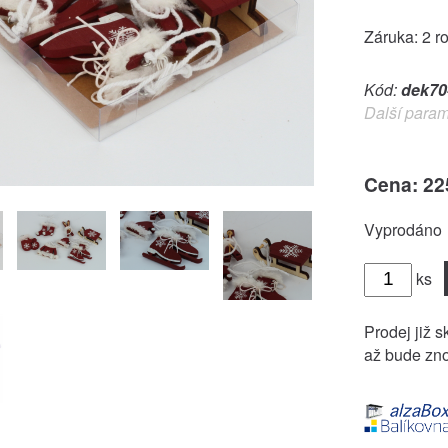
Záruka: 2 r
Kód:
dek70
Další param
Cena: 22
Vyprodáno
ks
Prodej již s
až bude zno