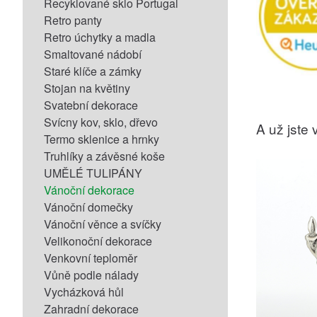
Recyklované sklo Portugal
Retro panty
Retro úchytky a madla
Smaltované nádobí
Staré klíče a zámky
Stojan na květiny
Svatební dekorace
Svícny kov, sklo, dřevo
A už jste v
Termo sklenice a hrnky
Truhlíky a závěsné koše
UMĚLÉ TULIPÁNY
Vánoční dekorace
Vánoční domečky
Vánoční věnce a svíčky
Velikonoční dekorace
Venkovní teploměr
Vůně podle nálady
Vycházková hůl
Zahradní dekorace