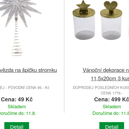
hvězda na špičku stromku
Vánoční dekorace na
11,5x20cm 3 ku
J - PŮVODNÍ CENA 95.- Kč
DOPRODEJ POSLEDNÍCH KUSŮ
CENA 1779.-
Cena: 49 Kč
Cena: 499 K
Skladem
Skladem
oručíme do: 11.8.
Doručíme do: 11.8
Detail
Detail