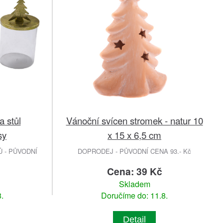
 stůl
Vánoční svícen stromek - natur 10
sy
x 15 x 6,5 cm
 - PŮVODNÍ
DOPRODEJ - PŮVODNÍ CENA 93.- Kč
č
Cena: 39 Kč
Skladem
.
Doručíme do: 11.8.
Detail