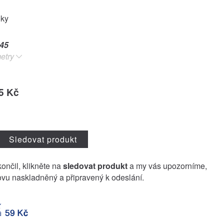
oky
45
etry
5 Kč
Sledovat produkt
končil, klikněte na
sledovat produkt
a my vás upozorníme,
vu naskladněný a připravený k odeslání.