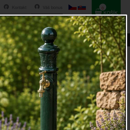
Kontakt
Váš bonus
0
HLEDAT
0 Kč
í zvonek 30cm
vonek 30cm
, jehož cinkání nemůžete přeslechnout.
 Ježíška a připravte dětem krásný zážitek!
řevěnou rukojeť. Tento krásný zvonek je krásnou dekorací
Po Vánocích ho tedy rozhodně nemusíte ukrývat na dno