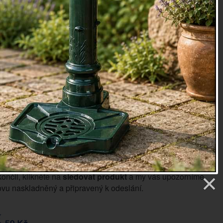
0cm, průměr 13cm
oky
50
etry
5 Kč
Sledovat produkt
končil, klikněte na
sledovat produkt
a my vás upozorníme,
vu naskladněný a připravený k odeslání.