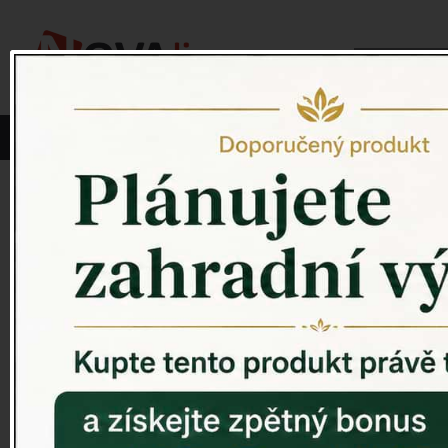
Vyberte si kategorii:
NOVINKY
PÍTKO PRO PTÁKY
Venkovský 
ZAHRADNÍ SOCHY
ZAHRADNÍ UMYVADLA
PTAČÍ BUDKY
Litinové škrabáky na boty
ROHOŽKY A ŠKRABADLA
VENKOVNÍ HODINY
DEKORACE NA HROB
RETRO KONZOLE
Domovní čísla - litina
DEKORACE NA ZEĎ