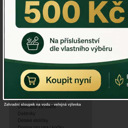
ZVONKOHRA
ZVONY A ZVONKY
PTAČÍ KRMÍTKA
SLUNEČNÍ HODINY
Dózy na brambory a zeleninu
VÝPRODEJ - poslední kusy
Andělé, něžné sošky
Aroma lampy
Buddha soška
BUDKY PRO SÝKORKY
Budky pro vrabce
Bytový textil
Dárky pro muže
Dekorace do bytu
Dekorace do restaurace
Zahradní sloupek na vodu - veřejná výlevka
Dekorace za dveře
Deštníky
Dětské stoličky
Domov pro psa i kočku