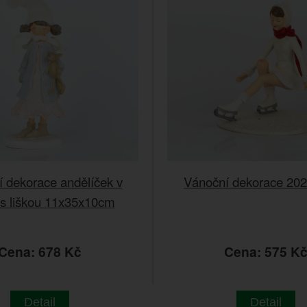
 dekorace andělíček v
Vánoční dekorace 20
 s liškou 11x35x10cm
Cena: 678 Kč
Cena: 575 K
Detail
Detail