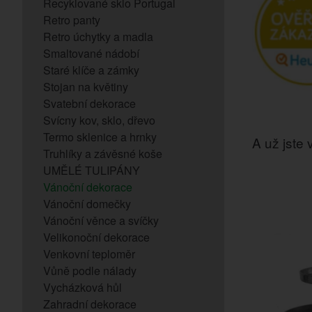
Recyklované sklo Portugal
Retro panty
Retro úchytky a madla
Smaltované nádobí
Staré klíče a zámky
Stojan na květiny
Svatební dekorace
Svícny kov, sklo, dřevo
Termo sklenice a hrnky
A už jste v
Truhlíky a závěsné koše
UMĚLÉ TULIPÁNY
Vánoční dekorace
Vánoční domečky
Vánoční věnce a svíčky
Velikonoční dekorace
Venkovní teploměr
Vůně podle nálady
Vycházková hůl
Zahradní dekorace