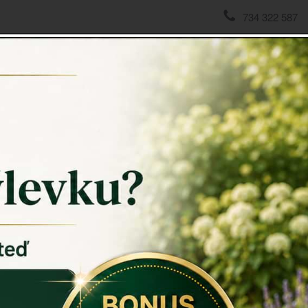
734 322 587
domov
->
Vánoční dekorace
->
Vánoční zvonek 30cm
Vánočn
Vánoční z
Zazvoňte na
Zvonek má d
interiéru. 
skříně.