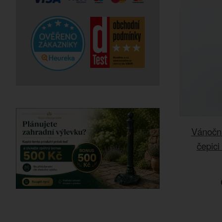
Vánoční
čepici