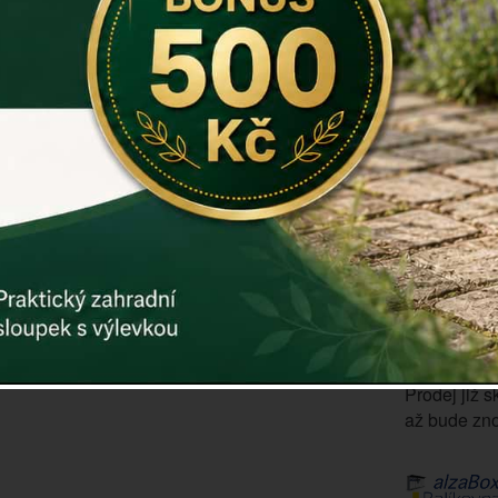
Rozměry: 3
Materiál:
Záruka: 2 r
Kód:
dek39
Další param
Cena: 42
Vyprodáno
ks
Prodej již s
až bude zno