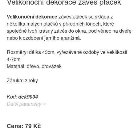
Velikonoční dekorace závěs ptáček
Velikonoční dekorace
závěs ptáček se skládá z
několika malých ptáčků v přírodních tónech, které
společně tvoří krásný závěs do okna, pod věnec na dveře
nebo k ozdobení jarního aranžmá.
Rozměry: délka 43cm, vyřezávané ozdoby ve veklikosti
4-7cm
Materiál: dřevo, provázek
Záruka: 2 roky
Kód:
dek9034
Další parametry
Cena: 79 Kč