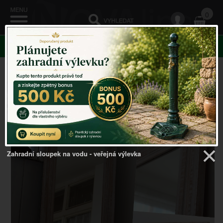
0
KATEGORIE
Venkovský domov
->
Zrcadla v rámu, s okenicemi
-
>
Velké zrcadlo v dřevěném rámu světlé 50x115cm
Zahradní sloupek na vodu - veřejná výlevka