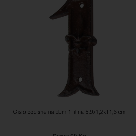
Číslo popisné na dům 1 litina 5,9x1,2x11,6 cm
Cena: 99 Kč