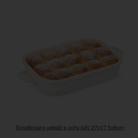
Smaltovaný pekáč s uchy bílý 27x17,5x6cm