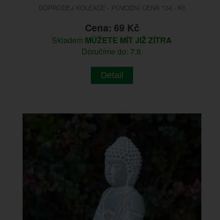
DOPRODEJ KOLEKCE - PŮVODNÍ CENA 134.- Kč
Cena: 69 Kč
Skladem
MŮŽETE MÍT JIŽ ZÍTRA
Doručíme do: 7.8.
Detail