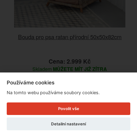
Bouda pro psa ratan přírodní 50x50x82cm
Cena: 2.999 Kč
Skladem
MŮŽETE MÍT JIŽ ZÍTRA
Doručíme do: 7.8.
Používáme cookies
Detail
Na tomto webu používáme soubory cookies.
Povolit vše
Detailní nastavení