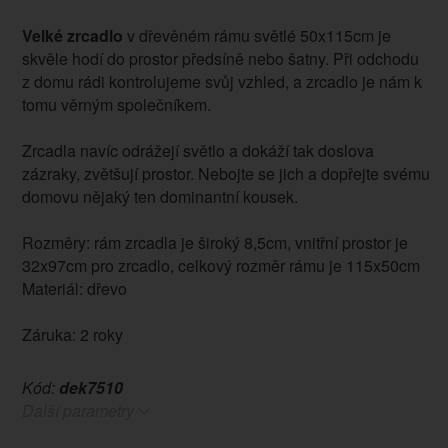
Velké zrcadlo
v dřevěném rámu světlé 50x115cm je
skvěle hodí do prostor předsíně nebo šatny. Při odchodu
z domu rádi kontrolujeme svůj vzhled, a zrcadlo je nám k
tomu věrným společníkem.
Zrcadla navíc odrážejí světlo a dokáží tak doslova
zázraky, zvětšují prostor. Nebojte se jich a dopřejte svému
domovu nějaký ten dominantní kousek.
Rozměry: rám zrcadla je široký 8,5cm, vnitřní prostor je
32x97cm pro zrcadlo, celkový rozměr rámu je 115x50cm
Materiál: dřevo
Záruka: 2 roky
Kód:
dek7510
Další parametry