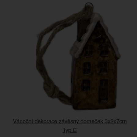
Vánoční dekorace závěsný domeček 3x2x7cm
Typ C