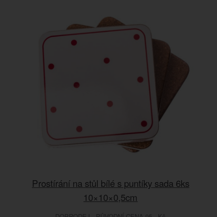
Prostírání na stůl bílé s puntíky sada 6ks
10×10×0,5cm
DOPRODEJ - PŮVODNÍ CENA 95.- Kč