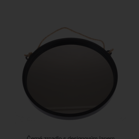
Černé zrcadlo s designovým lanem