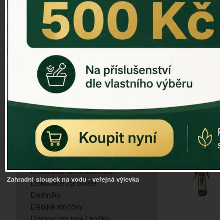
ZVONKOHRA
ZVONY A ZVONKY
PTAČÍ KRMÍTKA
SLUNEČNÍ HODINY
Dózy na brambory a zeleninu
VÝPRODEJ - poslední kusy
Andělé, něžné sošky
Aroma lampy
Buddha soška
BUDKY PRO SÝKORKY
Budky pro vrabce
Bytový textil
Dárky pro muže
Dekorace do bytu
Dekorace do restaurace
Zahradní sloupek na vodu - veřejná výlevka
Dekorace za dveře
Deštníky
Dětské stoličky
Domov pro psa i kočku