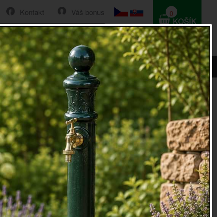
Kontakt
Váš bonus
0
HLEDAT
0 Kč
0 cm
ovový anděl lásky 70 cm
ý svícen v podobě anděla přinášejícího lásku do Vašeho
ásná velká dekorace.
 doplnit čajovou svíčkou, která příjemně doplní harmonii
va.
 jsou navíc na kovové spirále. Mají tedy tendenci se