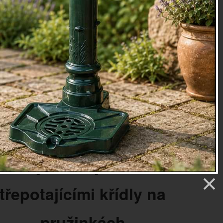
ásti je prostorní miska pro umístění celoročních, nebo
ekorací. Andílek tak může přinášet radost celoročně.
8 x 70 cm
v / odstín zlatá
oky
Velký kovový anděl s
třepotajícími křídly na
pružinkách