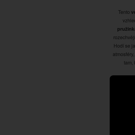
Tento
v
vzhle
pružink
rozechvějí
Hodí se j
atmosféry,
tam, 