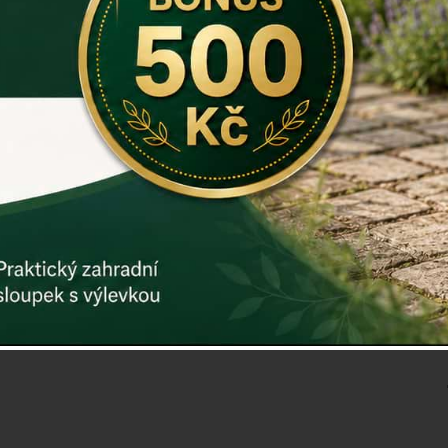
třepotat...
Ve spodní č
vánočních d
Rozměry: 2
Materiál: ko
Záruka: 2 r