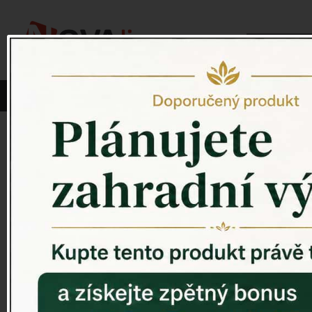
Vyberte si kategorii:
NOVINKY
PÍTKO PRO PTÁKY
Venkovský 
ZAHRADNÍ SOCHY
ZAHRADNÍ UMYVADLA
PTAČÍ BUDKY
Litinové škrabáky na boty
ROHOŽKY A ŠKRABADLA
VENKOVNÍ HODINY
DEKORACE NA HROB
RETRO KONZOLE
Domovní čísla - litina
DEKORACE NA ZEĎ