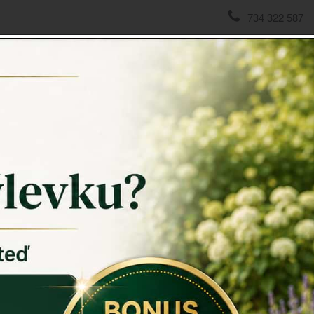
734 322 587
domov
->
Andělé, něžné sošky
->
Velký kovový anděl lásky 7
Velký k
Velký kovov
domova. Kr
Andílka lze
tepla domo
Velká křídla