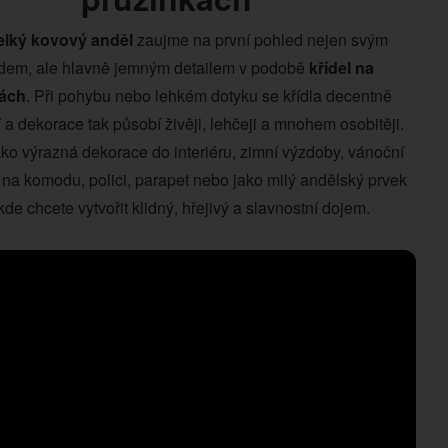
elký kovový anděl
zaujme na první pohled nejen svým
dem, ale hlavně jemným detailem v podobě
křídel na
ách
. Při pohybu nebo lehkém dotyku se křídla decentně
 a dekorace tak působí živěji, lehčeji a mnohem osobitěji.
ako výrazná dekorace do interiéru, zimní výzdoby, vánoční
 na komodu, polici, parapet nebo jako milý andělský prvek
kde chcete vytvořit klidný, hřejivý a slavnostní dojem.