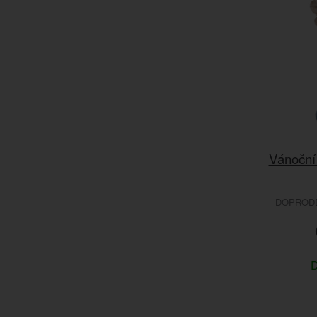
Vánoční
DOPRODEJ
D