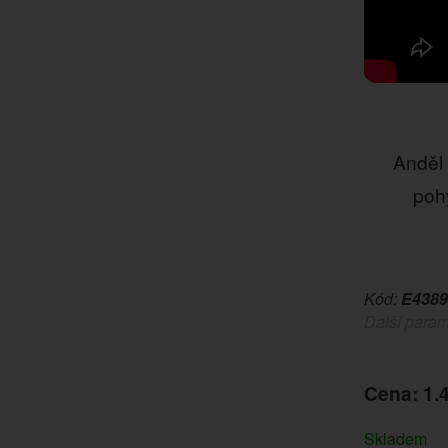
Anděl 
poh
Kód:
E4389
Další param
Cena: 1.
Skladem