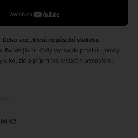
Dekorace, která nepůsobí staticky.
s třepotajícími křídly vnese do prostoru jemný
yb, kouzlo a příjemnou sváteční atmosféru.
etry
499 Kč