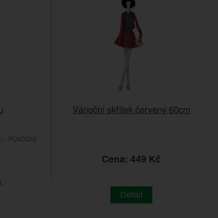
u
Vánoční skřítek červený 60cm
 - PŮVODNÍ
č
Cena: 449 Kč
.
Detail