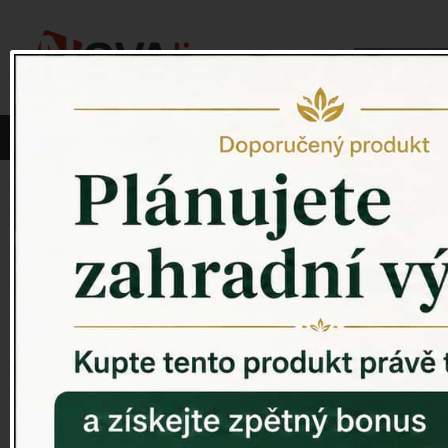
Vyberte si kategorii:
NOVINKY
PÍTKO PRO PTÁKY
Venkovský 
ZAHRADNÍ SOCHY
ZAHRADNÍ UMYVADLA
PTAČÍ BUDKY
Litinové škrabáky na boty
ROHOŽKY A ŠKRABADLA
VENKOVNÍ HODINY
DEKORACE NA HROB
RETRO KONZOLE
Domovní čísla - litina
DEKORACE NA ZEĎ