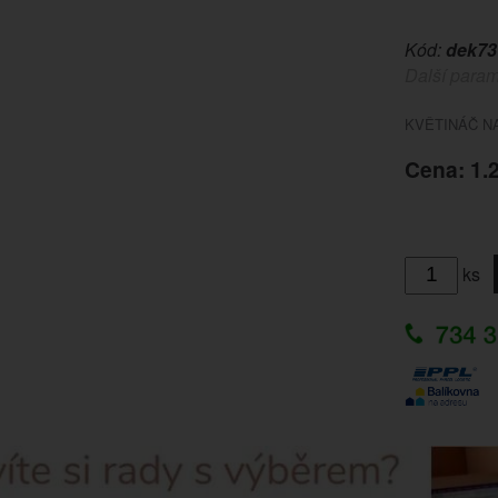
Kód:
dek73
Další param
KVĚTINÁČ N
Cena: 1.
ks