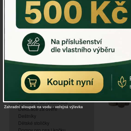
ZVONKOHRA
ZVONY A ZVONKY
PTAČÍ KRMÍTKA
SLUNEČNÍ HODINY
Dózy na brambory a zeleninu
VÝPRODEJ - poslední kusy
Andělé, něžné sošky
Aroma lampy
Buddha soška
BUDKY PRO SÝKORKY
Budky pro vrabce
Bytový textil
Dárky pro muže
Dekorace do bytu
Dekorace do restaurace
Zahradní sloupek na vodu - veřejná výlevka
Dekorace za dveře
Deštníky
Dětské stoličky
Domov pro psa i kočku