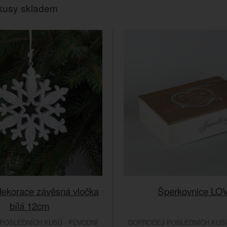
kusy skladem
dekorace závěsná vločka
Šperkovnice LO
bílá 12cm
POSLEDNÍCH KUSŮ - PŮVODNÍ
DOPRODEJ POSLEDNÍCH KUSŮ