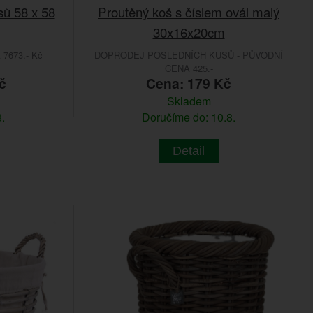
sů 58 x 58
Proutěný koš s číslem ovál malý
30x16x20cm
7673.- Kč
DOPRODEJ POSLEDNÍCH KUSŮ - PŮVODNÍ
CENA 425.-
č
Cena: 179 Kč
Skladem
.
Doručíme do: 10.8.
Detail