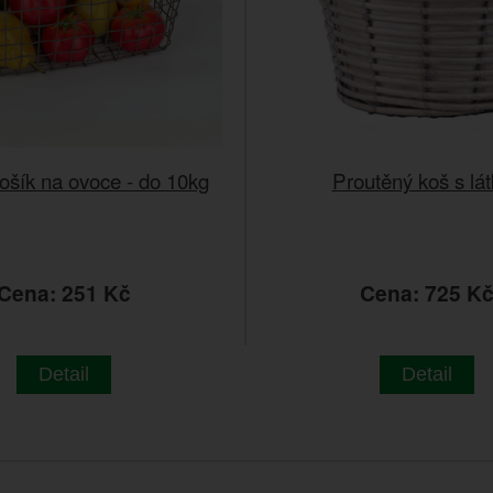
ošík na ovoce - do 10kg
Proutěný koš s lá
Cena: 251 Kč
Cena: 725 K
Detail
Detail