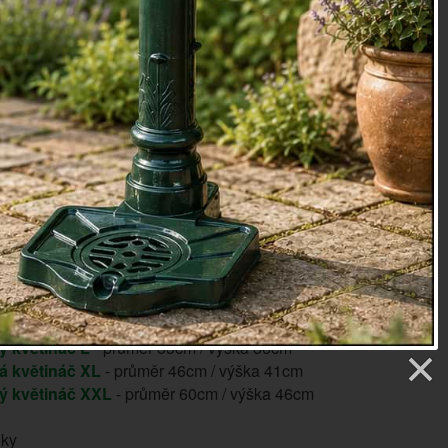
ový květináč
má navíc uvntř praktický igelit, díky kterému
nebude propadávat nepořádek ani protékat voda.
lé rosltiny si zaslouží pořádný domov! Tak jim ho dopřejte
adost i sobě.
ka vnější / vnitřní cca 41 / 39cm, průměr vnější / vnitřní 46
lný neštípaný ratan!
LEEDEN 1915
 je vyplněna igelitovým vakem proti vlhkosti.
ý květináč L
- průměr 33cm / výška 36cm
á květináč XL
- průměr 46cm / výška 41cm
ý květináč XXL
- průměr 60cm / výška 46cm
oky