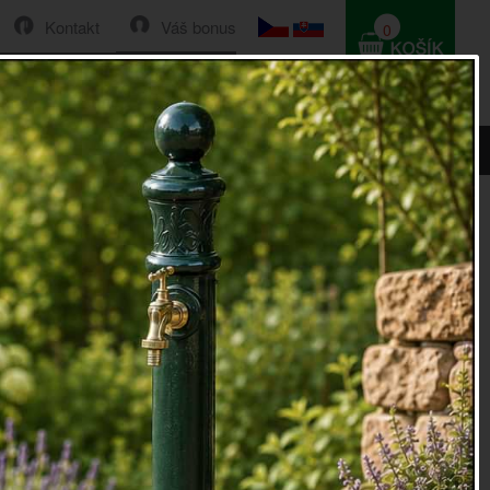
Kontakt
Váš bonus
0
HLEDAT
0 Kč
růměr 47cm a výška 42cm
routěný květináč kulatý průměr 47cm a
42cm
větináč
dodá rostlinám měkčí, přirozenější a útulnější
běžné plastové obaly.
těný květináč
kulatý je rozhodně stylovější variantou, než
astu. Vneste i do domova kus přírody a užívejte si
aděný interiér. Přírodní materiály domov dokonale zabydlí