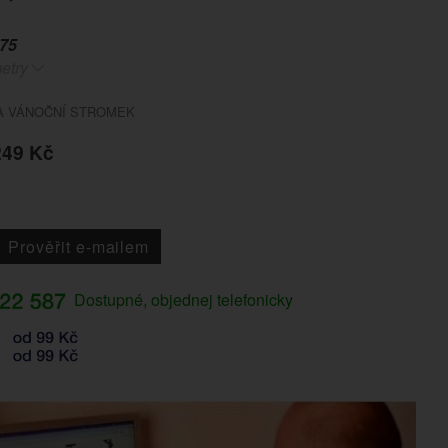
75
etry
A VÁNOČNÍ STROMEK
249 Kč
Prověřit e-mailem
Dostupné, objednej telefonicky