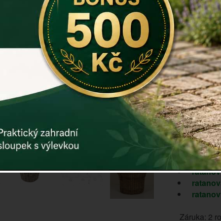
a zútulní!
Tento
ratan
skr proutí 
Velké vzrost
a udělejte r
Rozměry: výš
/ 38cm
Materiál: si
VAN DER 
Vnitřní část
ratanov
ratanov
ratanov
Záruka: 2 r