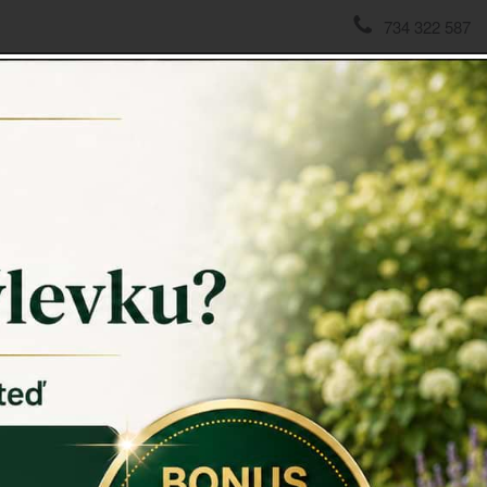
734 322 587
domov
->
Koše a košíky
->
Velký proutěný květináč kulatý p
Velký p
výška 
Proutěný k
vzhled než 
Velký prou
velký kus pl
dokonale sl