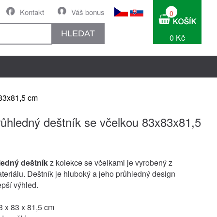
Kontakt
Váš bonus
0
HLEDAT
0 Kč
x83x81,5 cm
růhledný deštník se včelkou 83x83x81,5
ledný deštník
z kolekce se včelkami je vyrobený z
eriálu. Deštník je hluboký a jeho průhledný design
pší výhled.
3 x 83 x 81,5 cm