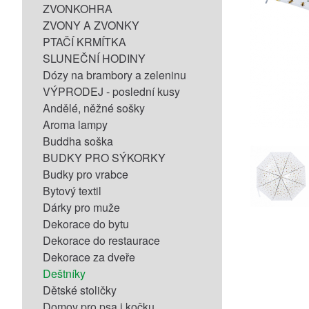
ZVONKOHRA
ZVONY A ZVONKY
PTAČÍ KRMÍTKA
SLUNEČNÍ HODINY
Dózy na brambory a zeleninu
VÝPRODEJ - poslední kusy
Andělé, něžné sošky
Aroma lampy
Buddha soška
BUDKY PRO SÝKORKY
Budky pro vrabce
Bytový textil
Dárky pro muže
Dekorace do bytu
Dekorace do restaurace
Dekorace za dveře
Deštníky
Dětské stoličky
Domov pro psa i kočku