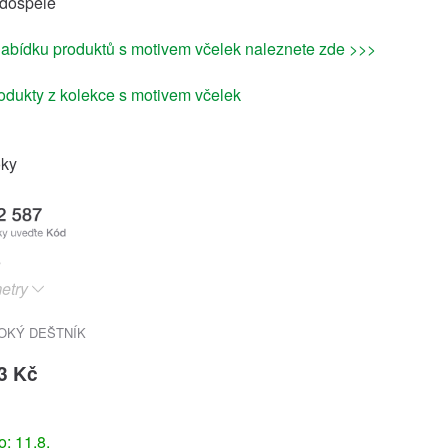
 dospělé
abídku produktů s motivem včelek naleznete zde >>>
oky
etry
OKÝ DEŠTNÍK
3 Kč
: 11.8.