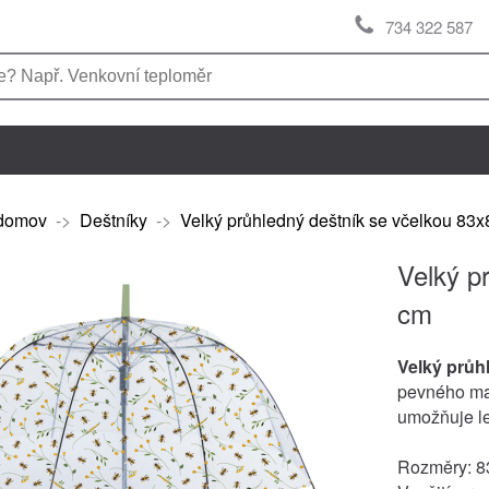
734 322 587
domov
->
Deštníky
->
Velký průhledný deštník se včelkou 83
Velký p
cm
Velký průh
pevného mat
umožňuje le
Rozměry: 8