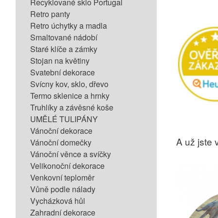
Recyklované sklo Portugal
Retro panty
Retro úchytky a madla
Smaltované nádobí
Staré klíče a zámky
Stojan na květiny
Svatební dekorace
Svícny kov, sklo, dřevo
Termo sklenice a hrnky
Truhlíky a závěsné koše
UMĚLÉ TULIPÁNY
Vánoční dekorace
A už jste v
Vánoční domečky
Vánoční věnce a svíčky
Velikonoční dekorace
Venkovní teploměr
Vůně podle nálady
Vycházková hůl
Zahradní dekorace