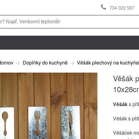
734 322 587
domov
->
Doplňky do kuchyně
->
Věšák plechový na kuchyňsk
Věšák p
10x28c
Věšák
s pří
Věšák s pří
Věšáček má 