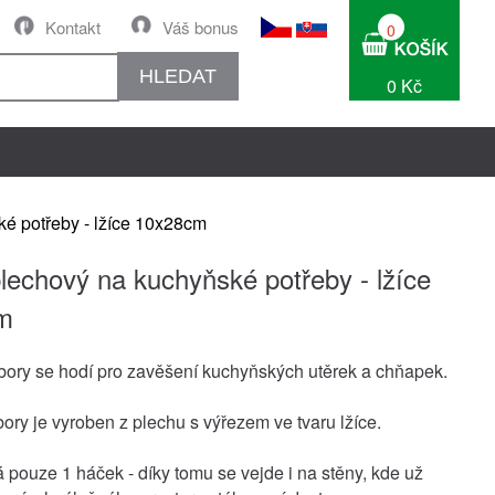
Kontakt
Váš bonus
0
HLEDAT
0 Kč
é potřeby - lžíce 10x28cm
lechový na kuchyňské potřeby - lžíce
m
bory se hodí pro zavěšení kuchyňských utěrek a chňapek.
bory je vyroben z plechu s výřezem ve tvaru lžíce.
pouze 1 háček - díky tomu se vejde i na stěny, kde už