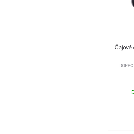
Čajové 
DOPROD
D