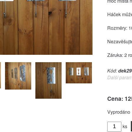
moc místa n
Háček můžet
Rozměry: 
Nezavěšujte
Záruka: 2 r
Kód:
dek29
Další param
Cena: 12
Vyprodáno
ks