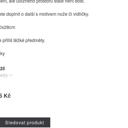
ení, ale úložného prostoru stále není dost.
e doplnit o další s motivem nože či vidličky.
10x28cm
 příliš těžké předměty.
oky
35
etry
5 Kč
Sledovat produkt