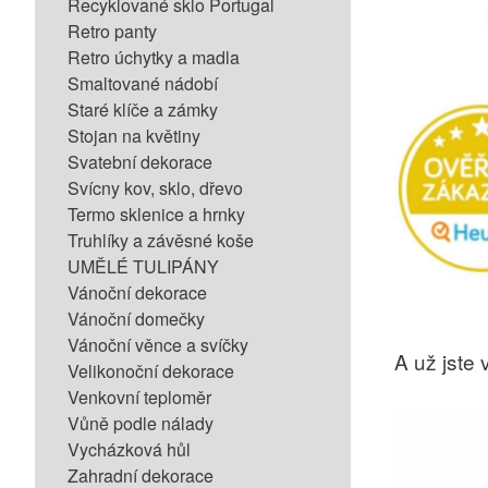
Recyklované sklo Portugal
Retro panty
Retro úchytky a madla
Smaltované nádobí
Staré klíče a zámky
Stojan na květiny
Svatební dekorace
Svícny kov, sklo, dřevo
Termo sklenice a hrnky
Truhlíky a závěsné koše
UMĚLÉ TULIPÁNY
Vánoční dekorace
Vánoční domečky
Vánoční věnce a svíčky
A už jste v
Velikonoční dekorace
Venkovní teploměr
Vůně podle nálady
Vycházková hůl
Zahradní dekorace