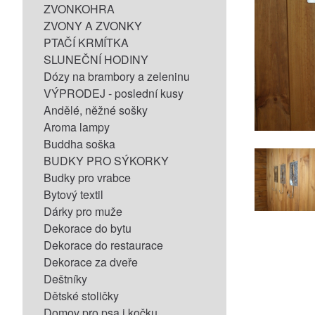
ZVONKOHRA
ZVONY A ZVONKY
PTAČÍ KRMÍTKA
SLUNEČNÍ HODINY
Dózy na brambory a zeleninu
VÝPRODEJ - poslední kusy
Andělé, něžné sošky
Aroma lampy
Buddha soška
BUDKY PRO SÝKORKY
Budky pro vrabce
Bytový textil
Dárky pro muže
Dekorace do bytu
Dekorace do restaurace
Dekorace za dveře
Deštníky
Dětské stoličky
Domov pro psa i kočku