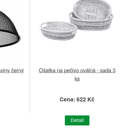
viny černý
Ošatka na pečivo oválná - sada 3
ks
č
Cena: 622 Kč
Detail