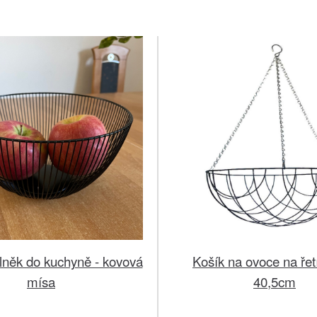
lněk do kuchyně - kovová
Košík na ovoce na řetí
mísa
40,5cm