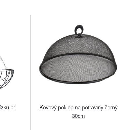
zku pr.
Kovový poklop na potraviny černý
30cm