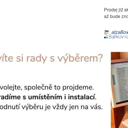
Prodej již s
až bude zno