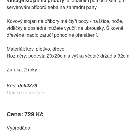
Vintage stojan na příbory
je ideálním pomocníkem při
servírování příborů třeba na zahradní party.
Kovový stojan na příbory má čtyři boxy - na lžíce, nože,
vidličky a poslední můžete využít na ubrousky. Šikovné
dřevěné madlo zaručí pohodlné přenášení.
Materiál: kov, pletivo, dřevo
Rozměry: podesta 20x20cm a výška včetně držadla 32cm
Záruka: 2 roky
Kód:
dek4379
Další parametry
Cena: 729 Kč
Vyprodáno