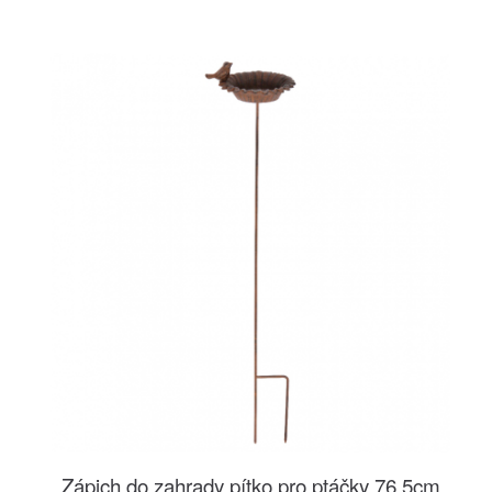
Zápich do zahrady pítko pro ptáčky 76,5cm