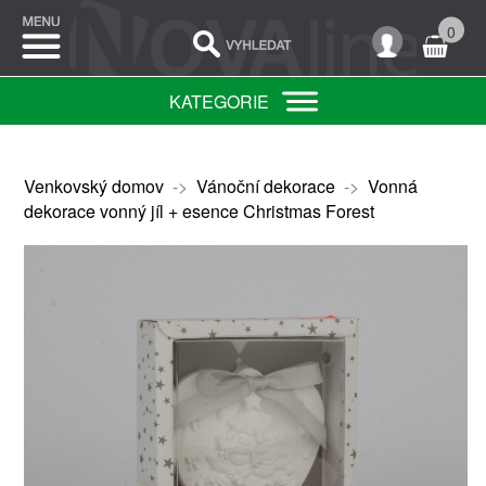
0
KATEGORIE
Venkovský domov
->
Vánoční dekorace
->
Vonná
dekorace vonný jíl + esence Christmas Forest