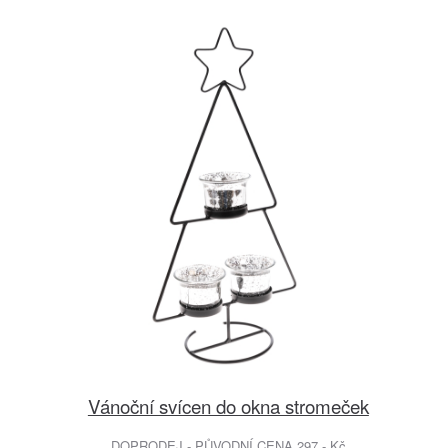
Vánoční svícen do okna stromeček
DOPRODEJ - PŮVODNÍ CENA 297.- Kč