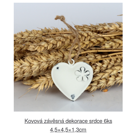
Kovová závěsná dekorace srdce 6ks
4,5×4,5×1,3cm