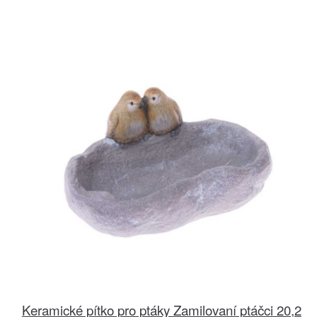
Keramické pítko pro ptáky Zamilovaní ptáčci 20,2