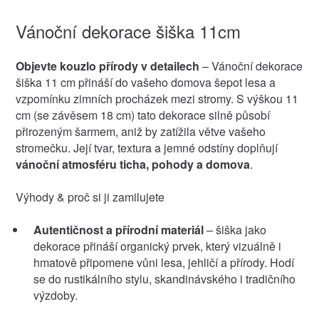
Vánoční dekorace šiška 11cm
Objevte kouzlo přírody v detailech
– Vánoční dekorace
šiška 11 cm přináší do vašeho domova šepot lesa a
vzpomínku zimních procházek mezi stromy. S výškou 11
cm (se závěsem 18 cm) tato dekorace silně působí
přirozeným šarmem, aniž by zatížila větve vašeho
stromečku. Její tvar, textura a jemné odstíny doplňují
vánoční atmosféru ticha, pohody a domova
.
Výhody & proč si ji zamilujete
Autentičnost a přírodní materiál
– šiška jako
dekorace přináší organický prvek, který vizuálně i
hmatově připomene vůni lesa, jehličí a přírody. Hodí
se do rustikálního stylu, skandinávského i tradičního
výzdoby.