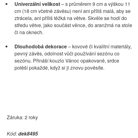
Univerzální velikost
– s průměrem 9 cm a výškou 11
cm (18 cm včetně závěsu) není ani příliš malá, aby se
ztrácela, ani příliš těžká na větve. Skvěle se hodí do
středu větve, jako součást věnce, do aranžmá na stole
či na oknech.
Dlouhodobá dekorace
– kovové či kvalitní materiály,
pevný závěs, odolnost vůči používání sezónu co
sezónu. Přináší kouzlo Vánoc opakovaně, srdce
potěší pokaždé, když si ji znovu pověsíte.
Záruka: 2 roky
Kód:
dek8495