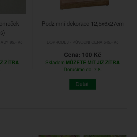
romeček
Podzimní dekorace 12,5x6x27cm
s)
DY 95.- Kč
DOPRODEJ - PŮVODNÍ CENA 545.- Kč
Cena: 100 Kč
IŽ ZÍTRA
Skladem
MŮŽETE MÍT JIŽ ZÍTRA
.
Doručíme do: 7.8.
Detail