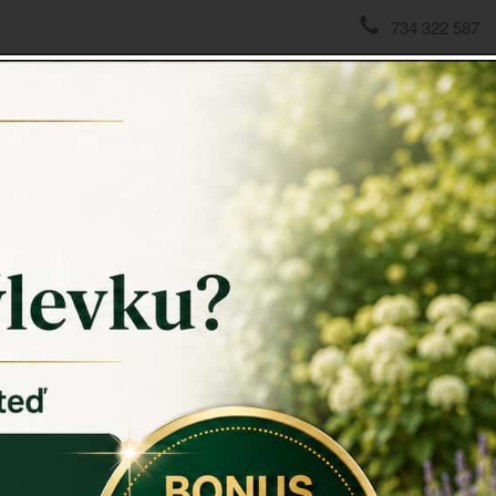
734 322 587
domov
->
Námořní dekorace
->
Záchranný kruh na jachtu
Záchran
Záchranný
přímořském 
Záchranné k
okolo. Stej
Rozměr: 2