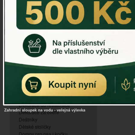
ZVONKOHRA
ZVONY A ZVONKY
PTAČÍ KRMÍTKA
SLUNEČNÍ HODINY
Dózy na brambory a zeleninu
VÝPRODEJ - poslední kusy
Andělé, něžné sošky
Aroma lampy
Buddha soška
BUDKY PRO SÝKORKY
Budky pro vrabce
Bytový textil
Dárky pro muže
Dekorace do bytu
Dekorace do restaurace
Zahradní sloupek na vodu - veřejná výlevka
Dekorace za dveře
Deštníky
Dětské stoličky
Domov pro psa i kočku