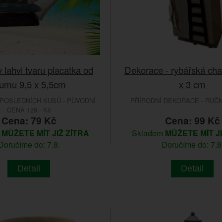
 lahvi tvaru placatka od
Dekorace - rybářská cha
umu 9,5 x 5,5cm
x 3 cm
POSLEDNÍCH KUSŮ - PŮVODNÍ
PŘÍRODNÍ DEKORACE - RUČ
CENA 129.- Kč
Cena: 79 Kč
Cena: 99 Kč
m
MŮŽETE MÍT JIŽ ZÍTRA
Skladem
MŮŽETE MÍT J
Doručíme do: 7.8.
Doručíme do: 7.8
Detail
Detail