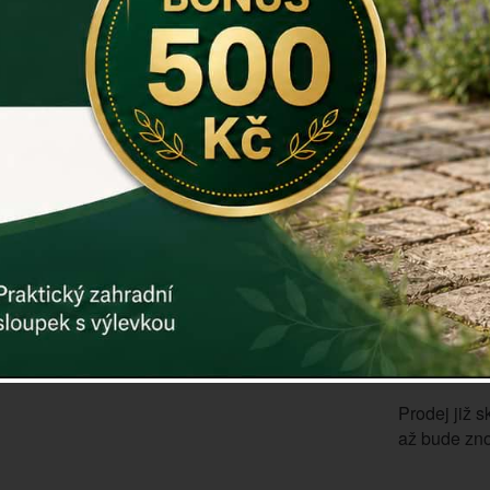
Materiál: po
Hmotnost: 
Záruka: 2 r
Kód:
dek81
Další param
Cena: 27
Vyprodáno
ks
Prodej již s
až bude zno