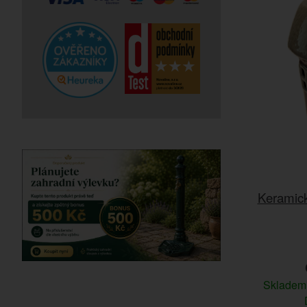
Keramick
Sklade