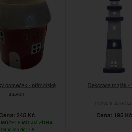
ý domeček - přímořské
Dekorace maják 
stavení
PŮVODNÍ CENA 362.
Cena: 245 Kč
Cena: 195 K
m
MŮŽETE MÍT JIŽ ZÍTRA
Doručíme do: 7.8.