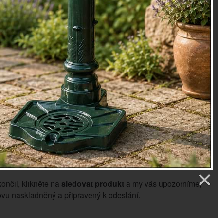
lystyren
0.04kg
oky
30
etry
5 Kč
Sledovat produkt
končil, klikněte na
sledovat produkt
a my vás upozorníme,
vu naskladněný a připravený k odeslání.