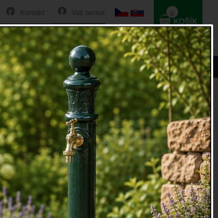
Kontakt
Váš bonus
0
HLEDAT
0 Kč
ný kruh na jachtu
 kruh
/kolo 20cm je třešničkou na doru každého interiéru v
stylu.
olo je z polystyrenu s červenými textilními pruhy a lanem
ný záchranný kruh je dostupný také v modré variantě.
0cm