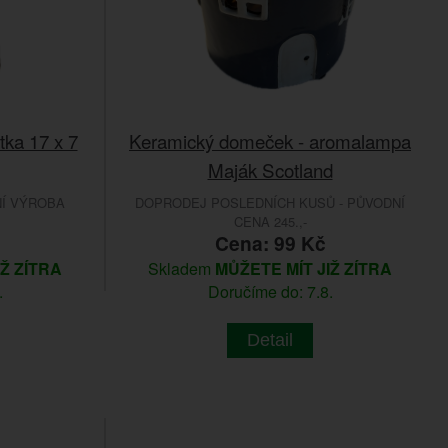
tka 17 x 7
Keramický domeček - aromalampa
Maják Scotland
NÍ VÝROBA
DOPRODEJ POSLEDNÍCH KUSŮ - PŮVODNÍ
CENA 245.,-
Cena: 99 Kč
IŽ ZÍTRA
Skladem
MŮŽETE MÍT JIŽ ZÍTRA
.
Doručíme do: 7.8.
Detail