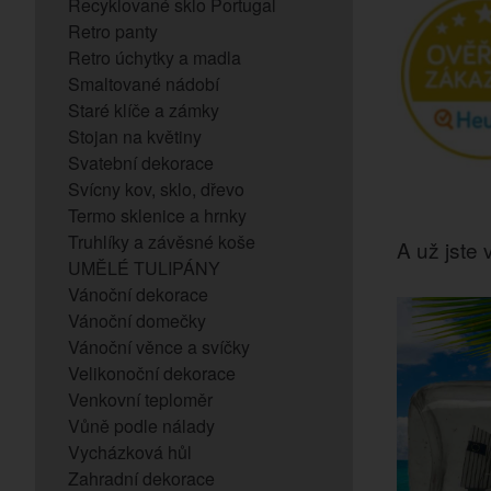
Recyklované sklo Portugal
Retro panty
Retro úchytky a madla
Smaltované nádobí
Staré klíče a zámky
Stojan na květiny
Svatební dekorace
Svícny kov, sklo, dřevo
Termo sklenice a hrnky
Truhlíky a závěsné koše
A už jste v
UMĚLÉ TULIPÁNY
Vánoční dekorace
Vánoční domečky
Vánoční věnce a svíčky
Velikonoční dekorace
Venkovní teploměr
Vůně podle nálady
Vycházková hůl
Zahradní dekorace