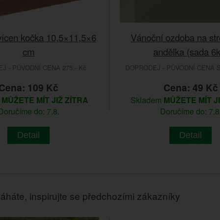
vícen kočka 10,5×11,5×6
Vánoční ozdoba na st
cm
andělka (sada 6k
 - PŮVODNÍ CENA 275.- Kč
DOPRODEJ - PŮVODNÍ CENA SA
Cena: 109 Kč
Cena: 49 Kč
m
MŮŽETE MÍT JIŽ ZÍTRA
Skladem
MŮŽETE MÍT J
Doručíme do: 7.8.
Doručíme do: 7.8
Detail
Detail
áháte, inspirujte se předchozími zákazníky