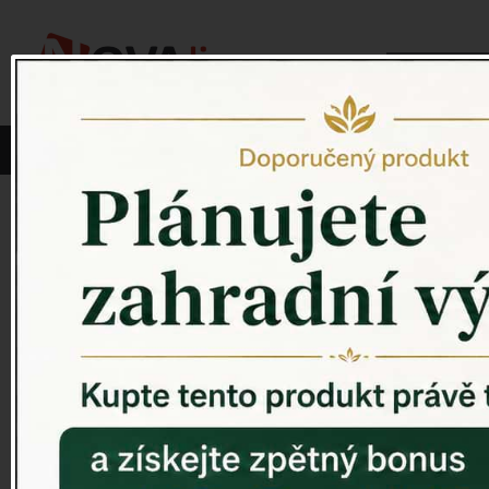
Vyberte si kategorii:
NOVINKY
PÍTKO PRO PTÁKY
Venkovský 
ZAHRADNÍ SOCHY
ZAHRADNÍ UMYVADLA
PTAČÍ BUDKY
Litinové škrabáky na boty
ROHOŽKY A ŠKRABADLA
VENKOVNÍ HODINY
DEKORACE NA HROB
RETRO KONZOLE
Domovní čísla - litina
DEKORACE NA ZEĎ