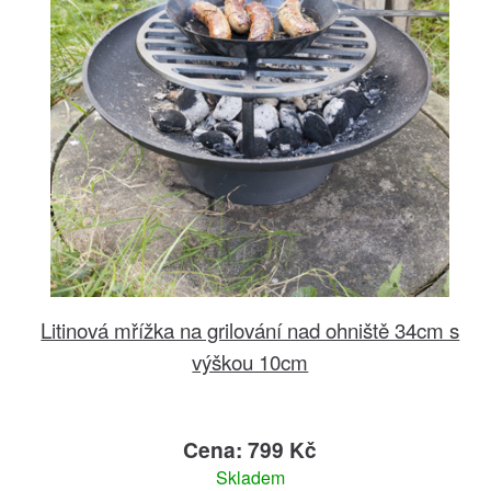
Litinová mřížka na grilování nad ohniště 34cm s
výškou 10cm
Cena: 799 Kč
Skladem