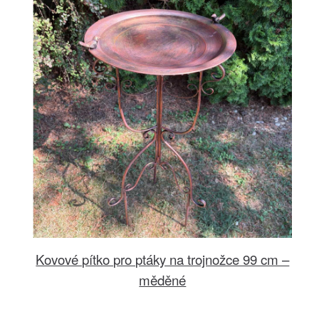
Kovové pítko pro ptáky na trojnožce 99 cm –
měděné