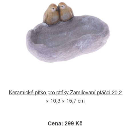
Keramické pítko pro ptáky Zamilovaní ptáčci 20,2
× 10,3 × 15,7 cm
Cena: 299 Kč