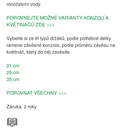
množstvím vody.
POROVNEJTE MOŽNÉ VARIANTY KONZOLÍ A
KVĚTINÁČŮ ZDE >>>
Vyberte si ze tří typů držáků, podle potřebné délky
ramene závěsné konzole, podle průměru závěsu na
květináč, který do něj zavěsíte.
21 cm
25 cm
35 cm
POROVNAT VŠECHNY >>>
Záruka: 2 roky