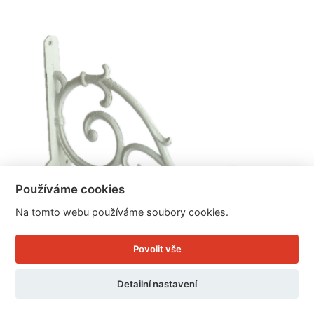
Používáme cookies
Na tomto webu používáme soubory cookies.
Povolit vše
Velká bílá konzole na police 28 x 17 x 4cm
Detailní nastavení