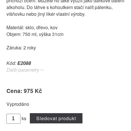
příchozí ocení. Můžete ho také využít jako dárkové balení
alkoholu. Do láhve s kohoutkem stačí nalít pálenku,
višňovku nebo jiný likér vlastní výroby.
Materiál: sklo, dřevo, kov
Objem: 750 ml, výška 31cm
Záruka: 2 roky
Kód:
E2088
Další parametry
Cena: 975 Kč
Vyprodáno
ks
Sledovat produkt