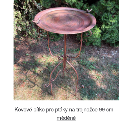
Kovové pítko pro ptáky na trojnožce 99 cm –
měděné