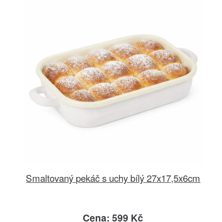
Smaltovaný pekáč s uchy bílý 27x17,5x6cm
Cena: 599 Kč