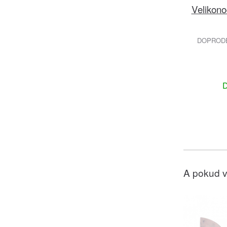
Velikono
DOPRODEJ
D
A pokud v