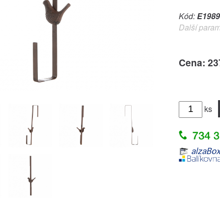
Kód:
E1989
Další param
Cena: 23
ks