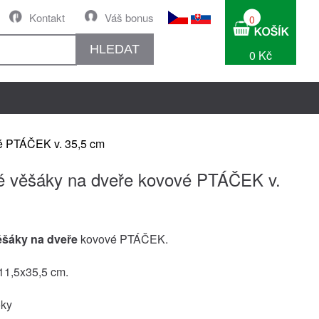
Kontakt
Váš bonus
0
HLEDAT
0 Kč
é PTÁČEK v. 35,5 cm
 věšáky na dveře kovové PTÁČEK v.
m
šáky na dveře
kovové PTÁČEK.
11,5x35,5 cm.
oky