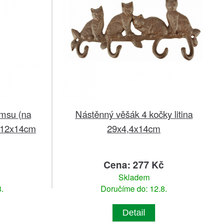
ímsu (na
Nástěnný věšák 4 kočky litina
x12x14cm
29x4,4x14cm
č
Cena: 277 Kč
Skladem
.
Doručíme do: 12.8.
Detail