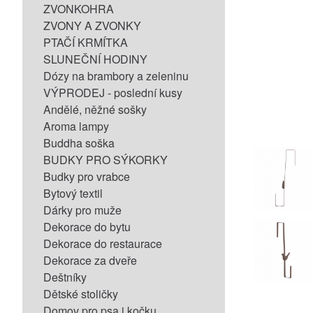
ZVONKOHRA
ZVONY A ZVONKY
PTAČÍ KRMÍTKA
SLUNEČNÍ HODINY
Dózy na brambory a zeleninu
VÝPRODEJ - poslední kusy
Andělé, něžné sošky
Aroma lampy
Buddha soška
BUDKY PRO SÝKORKY
Budky pro vrabce
Bytový textil
Dárky pro muže
Dekorace do bytu
Dekorace do restaurace
Dekorace za dveře
Deštníky
Dětské stoličky
Domov pro psa i kočku