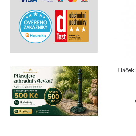
Háček n