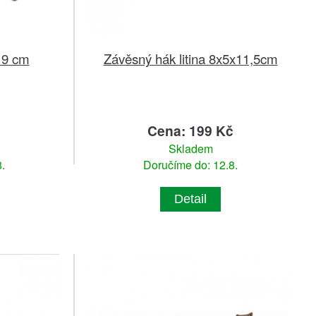
19 cm
Závěsný hák litina 8x5x11,5cm
č
Cena: 199 Kč
Skladem
.
Doručíme do: 12.8.
Detail