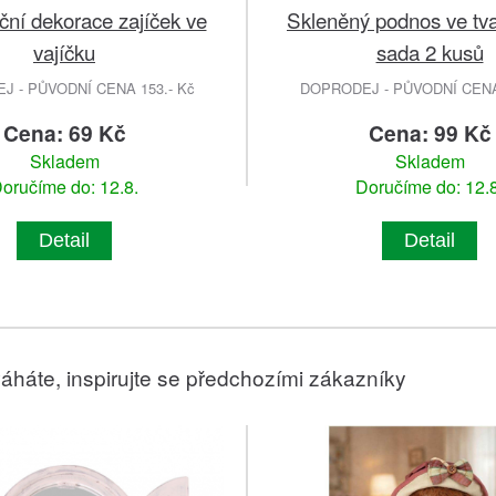
ční dekorace zajíček ve
Skleněný podnos ve tv
vajíčku
sada 2 kusů
 - PŮVODNÍ CENA 153.- Kč
DOPRODEJ - PŮVODNÍ CENA 
Cena: 69 Kč
Cena: 99 Kč
Skladem
Skladem
oručíme do: 12.8.
Doručíme do: 12.8
Detail
Detail
áháte, inspirujte se předchozími zákazníky