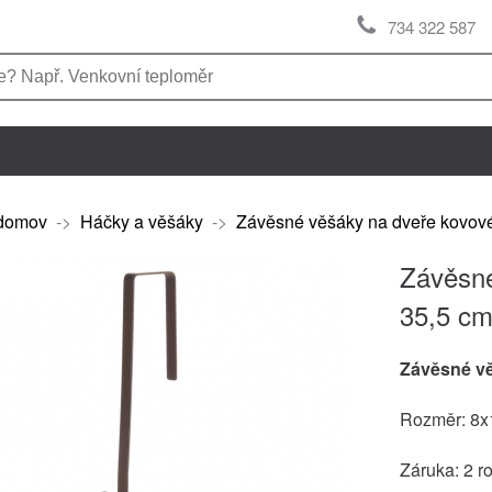
734 322 587
domov
->
Háčky a věšáky
->
Závěsné věšáky na dveře kovov
Závěsné
35,5 c
Závěsné vě
Rozměr: 8x
Záruka: 2 r