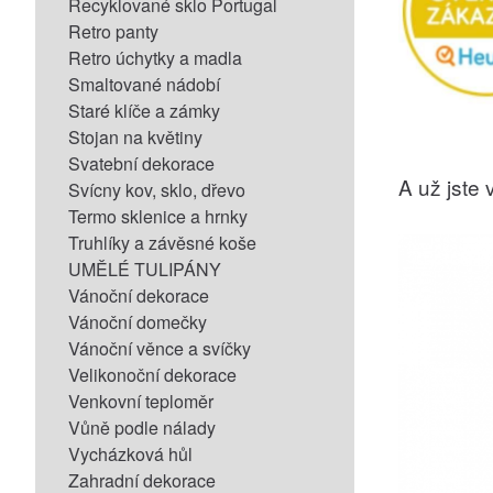
Recyklované sklo Portugal
Retro panty
Retro úchytky a madla
Smaltované nádobí
Staré klíče a zámky
Stojan na květiny
Svatební dekorace
A už jste v
Svícny kov, sklo, dřevo
Termo sklenice a hrnky
Truhlíky a závěsné koše
UMĚLÉ TULIPÁNY
Vánoční dekorace
Vánoční domečky
Vánoční věnce a svíčky
Velikonoční dekorace
Venkovní teploměr
Vůně podle nálady
Vycházková hůl
Zahradní dekorace