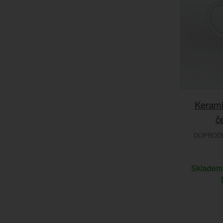
Kerami
č
DOPRODEJ
Sklade