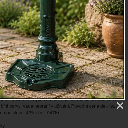
lu vintage, má bílou barvu, sedací část je v přírodním tónu.
ením připomíná staré dobré časy a při posazení do této
ete cítit jako na zámku.
lmi pěknou opěrnou část složenou z úzkých latěček, díky
u tvarování je posezení pohodlné. Skloubením těchto
terým ze stolů, které nabízíme, dosáhnete nádherně
nábytkové sestavy, která se stane chloubou vaší
.
 měsíců
 ZÁRUKA VRÁCENÍ PENĚZ!
eno z důvodu malých vad na zadní straně čela. Jedná se o
 bílé barvy. Vada nebrání v užívání. Původní cena dek1927
na po slevě -42% činí 1947Kč.
oky