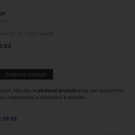
34
etry
A 3775.- Kč - PLNĚ FUNKČNÍ
0 Kč
Sledovat produkt
končil, klikněte na
sledovat produkt
a my vás upozorníme,
vu naskladněný a připravený k odeslání.