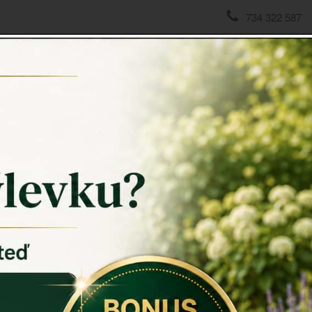
734 322 587
domov
->
VÝPRODEJ - poslední kusy
->
Židle bílá Novaline
Židle bí
44x94x4
Židle bílá
k 
Sedák o ro
46cm. Celá 
Jedná se o v