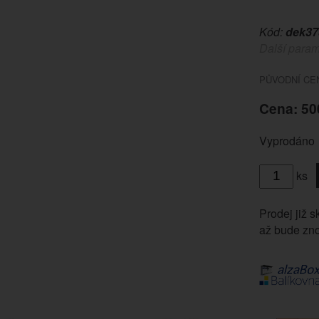
Kód:
dek37
Další param
PŮVODNÍ CEN
Cena: 50
Vyprodáno
ks
Prodej již s
až bude zno