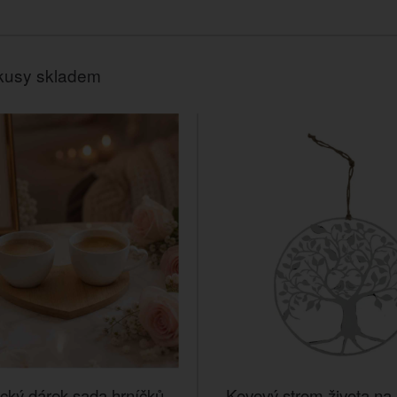
kusy skladem
cký dárek sada hrníčků
Kovový strom života na 