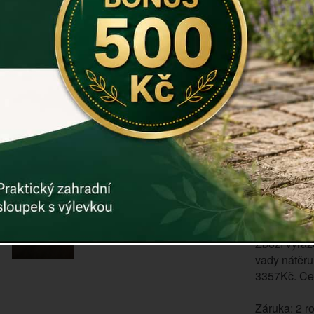
Patří ke sty
Svým proved
židle se bud
Židle má ve
anatomickém
židlí s něk
vypadající 
domácnosti
Záruka: 24
30 DENNÍ
Zboží vyřaz
vady nátěru
3357Kč. Ce
Záruka: 2 r