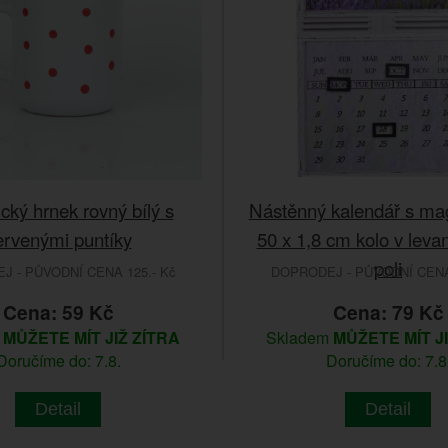
cký hrnek rovný bílý s
Nástěnný kalendář s ma
ervenými puntíky
50 x 1,8 cm kolo v lev
poli
 - PŮVODNÍ CENA 125.- Kč
DOPRODEJ - PŮVODNÍ CENA 
Cena: 59 Kč
Cena: 79 Kč
m
MŮŽETE MÍT JIŽ ZÍTRA
Skladem
MŮŽETE MÍT J
Doručíme do: 7.8.
Doručíme do: 7.8
Detail
Detail