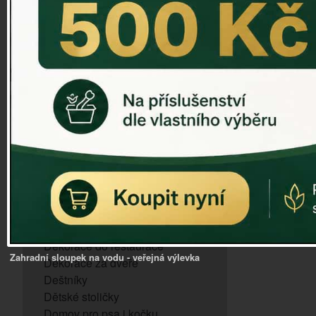
ZVONKOHRA
ZVONY A ZVONKY
PTAČÍ KRMÍTKA
SLUNEČNÍ HODINY
Dózy na brambory a zeleninu
VÝPRODEJ - poslední kusy
Andělé, něžné sošky
Aroma lampy
Buddha soška
BUDKY PRO SÝKORKY
Budky pro vrabce
Bytový textil
Dárky pro muže
Dekorace do bytu
Dekorace do restaurace
Zahradní sloupek na vodu - veřejná výlevka
Dekorace za dveře
Deštníky
Dětské stoličky
Domov pro psa i kočku