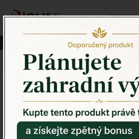
Vyberte si kategorii:
NOVINKY
PÍTKO PRO PTÁKY
Venkovský 
ZAHRADNÍ SOCHY
ZAHRADNÍ UMYVADLA
PTAČÍ BUDKY
Litinové škrabáky na boty
ROHOŽKY A ŠKRABADLA
VENKOVNÍ HODINY
DEKORACE NA HROB
RETRO KONZOLE
Domovní čísla - litina
DEKORACE NA ZEĎ