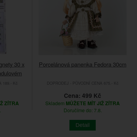
gnety 30 x
Porcelánová panenka Fedora 30cm
andulovém
189.- Kč
DOPRODEJ - PŮVODNÍ CENA 675.- Kč
Cena: 499 Kč
IŽ ZÍTRA
Skladem
MŮŽETE MÍT JIŽ ZÍTRA
.
Doručíme do: 7.8.
Detail