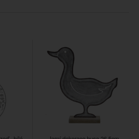
zeď - bílá
Jarní dekorace husa 26,5cm