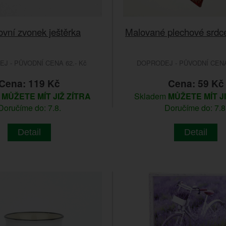
vní zvonek ještěrka
Malované plechové srdc
J - PŮVODNÍ CENA 62.- Kč
DOPRODEJ - PŮVODNÍ CENA 
Cena: 119 Kč
Cena: 59 Kč
m
MŮŽETE MÍT JIŽ ZÍTRA
Skladem
MŮŽETE MÍT J
Doručíme do: 7.8.
Doručíme do: 7.8
Detail
Detail