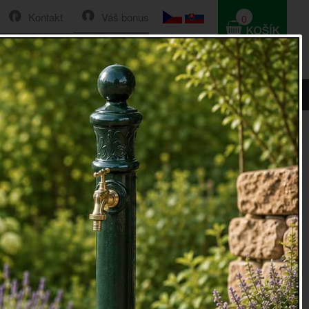
Kontakt
Váš bonus
0
HLEDAT
0 Kč
 k jídelnímu stolu 44x94x42cm - poškozená (čelo židle)
lá Novaline k jídelnímu stolu
2cm - poškozená (čelo židle)
jídelnímu stolu na obrázku má rozměr 44x94x42 cm.
změrech 40cm šířka, 36cm hloubka s výškou od země
židle má na výšku 95cm od země po hranu opěrky.
elmi kvalitní a stabilní dřevěný výrobek.